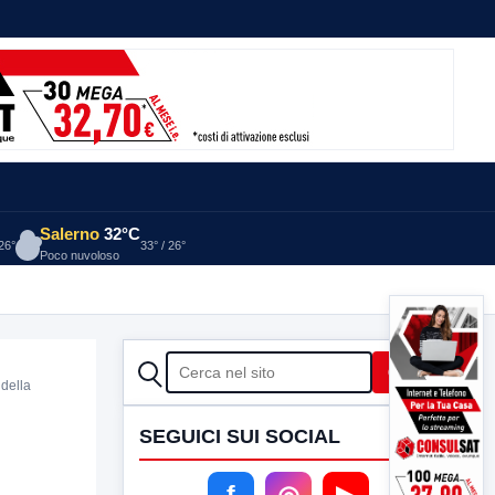
Salerno
32°C
 26°
33° / 26°
Poco nuvoloso
CERCA
Cerca
 della
SEGUICI SUI SOCIAL
f
◎
▶