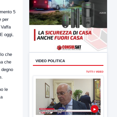
imento 5
e per
 Vaffa
 E oggi,
llo che
VIDEO POLITICA
ma che
i degno
TUTTI I VIDEO
e.
mo le
 a
▶