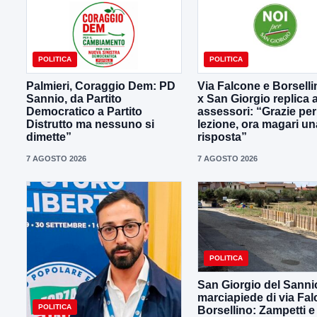
POLITICA
POLITICA
Palmieri, Coraggio Dem: PD
Via Falcone e Borselli
Sannio, da Partito
x San Giorgio replica a
Democratico a Partito
assessori: “Grazie per
Distrutto ma nessuno si
lezione, ora magari un
dimette”
risposta”
7 AGOSTO 2026
7 AGOSTO 2026
POLITICA
San Giorgio del Sanni
marciapiede di via Fal
POLITICA
Borsellino: Zampetti e