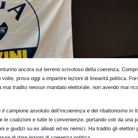
vventurino ancora sul terreno scivoloso della coerenza. Comp
volte, prova oggi a impartire lezioni di linearità politica. For
a mai tradito nessun mandato elettorale, non avendo mai ric
 campione assoluto dell’incoerenza e del ribaltonismo in Ita
te le coalizioni e tutte le convenienze, portando voti da una p
i e giudizi su ex alleati ed ex nemici. Ha tradito gli elettori 
 pure di dare lezioni di coerenza politica.