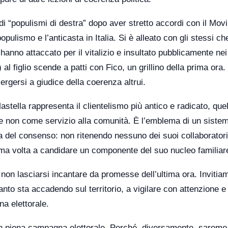
di “populismi di destra” dopo aver stretto accordi con il Mov
 populismo e l’anticasta in Italia. Si è alleato con gli stessi ch
hanno attaccato per il vitalizio e insultato pubblicamente nei
 al figlio scende a patti con Fico, un grillino della prima ora.
rgersi a giudice della coerenza altrui.
astella rappresenta il clientelismo più antico e radicato, que
 e non come servizio alla comunità. È l’emblema di un siste
a del consenso: non ritenendo nessuno dei suoi collaborator
sima volta a candidare un componente del suo nucleo familiar
 non lasciarsi incantare da promesse dell’ultima ora. Invitia
uanto sta accadendo sul territorio, a vigilare con attenzione e
a elettorale.
o in piena campagna elettorale. Perché, diversamente, saremo