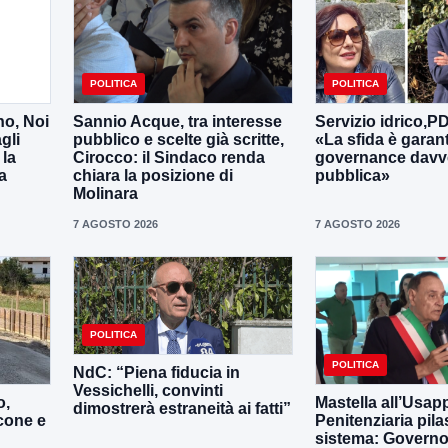
POLITICA
POLITICA
no, Noi
Sannio Acque, tra interesse
Servizio idrico,P
gli
pubblico e scelte già scritte,
«La sfida è garan
 la
Cirocco: il Sindaco renda
governance davv
a
chiara la posizione di
pubblica»
Molinara
7 AGOSTO 2026
7 AGOSTO 2026
POLITICA
POLITICA
NdC: “Piena fiducia in
Vessichelli, convinti
o,
Mastella all’Usapp
dimostrerà estraneità ai fatti”
cone e
Penitenziaria pila
sistema: Governo 