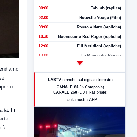
00:00
FabLab (replica)
02:00
Nouvelle Vouge (Film)
09:00
Rosso e Nero (repliche)
10:30
Buonissimo Red Roger (repliche)
12:00
Fili Meridiani (repliche)
13:00
La Mappa dei Piaceri
14:00
LabNews
rendiamo
17:00
LabNews (replica)
se
LABTV
e anche sul digitale terrestre
18:30
Di Faccia e di Profilo (repliche)
operto
CANALE 84
(in Campania)
CANALE 268
(DDT Nazionale)
19:30
LabNews (Diretta)
E sulla nostra
APP
21:00
Free Sport
lia. In
23:00
LabNews (replica)
arte
più