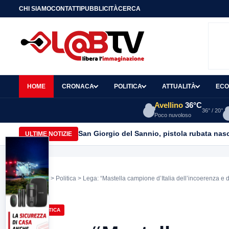
CHI SIAMO
CONTATTI
PUBBLICITÀ
CERCA
HOME
CRONACA
POLITICA
ATTUALITÀ
ECO
Avellino
36°C
36° / 20°
Poco nuvoloso
San Giorgio del Sannio, pistola rubata nasc
ULTIME NOTIZIE
Home
>
Politica
> Lega: “Mastella campione d’Italia dell’incoerenza e de
casta”
POLITICA