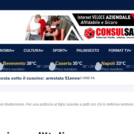
NOMIA
CULTURA
SPORT
PALINSESTO
FORMAT TV
Benevento
38°C
Caserta
35°C
Napoli
33°C
38° / 20°
35° / 24°
33° /
Poco nuvoloso
Poco nuvoloso
Poco nuvoloso
osta sotto il cuscino: arrestata 51enne
3 ORE FA
l ribaltonismo. Per una poltrona al figlio scende a patti con chi lo definiva simbolo