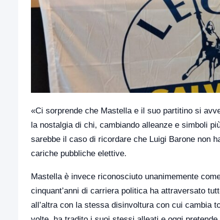
«Ci sorprende che Mastella e il suo partitino si a
la nostalgia di chi, cambiando alleanze e simboli più 
sarebbe il caso di ricordare che Luigi Barone non h
cariche pubbliche elettive.
Mastella è invece riconosciuto unanimemente come il
cinquant’anni di carriera politica ha attraversato tut
all’altra con la stessa disinvoltura con cui cambia ton
volte, ha tradito i suoi stessi alleati e oggi pretende