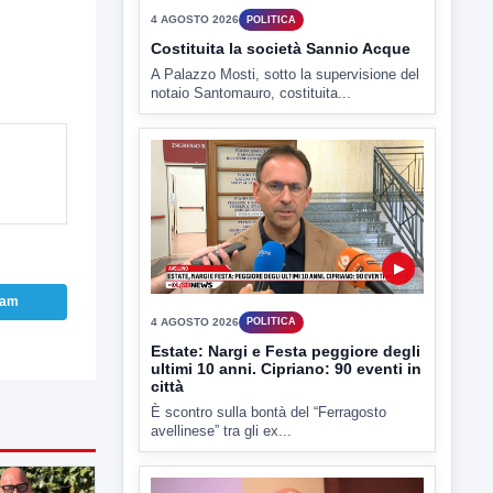
4 AGOSTO 2026
POLITICA
Costituita la società Sannio Acque
A Palazzo Mosti, sotto la supervisione del
notaio Santomauro, costituita...
▶
ram
4 AGOSTO 2026
POLITICA
Estate: Nargi e Festa peggiore degli
ultimi 10 anni. Cipriano: 90 eventi in
città
È scontro sulla bontà del “Ferragosto
avellinese” tra gli ex...