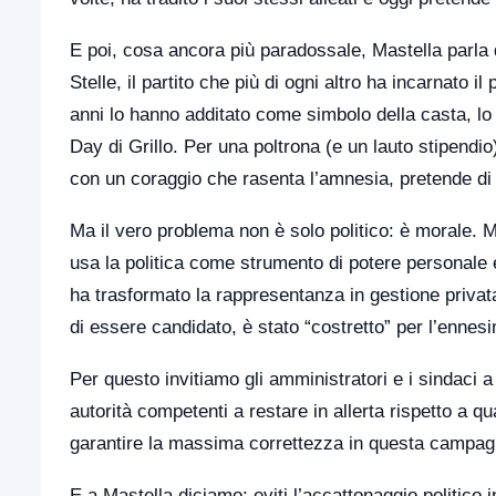
E poi, cosa ancora più paradossale, Mastella parla 
Stelle, il partito che più di ogni altro ha incarnato il
anni lo hanno additato come simbolo della casta, lo 
Day di Grillo. Per una poltrona (e un lauto stipendio)
con un coraggio che rasenta l’amnesia, pretende di e
Ma il vero problema non è solo politico: è morale. M
usa la politica come strumento di potere personale
ha trasformato la rappresentanza in gestione privat
di essere candidato, è stato “costretto” per l’enne
Per questo invitiamo gli amministratori e i sindaci a
autorità competenti a restare in allerta rispetto a q
garantire la massima correttezza in questa campagn
E a Mastella diciamo: eviti l’accattonaggio politic