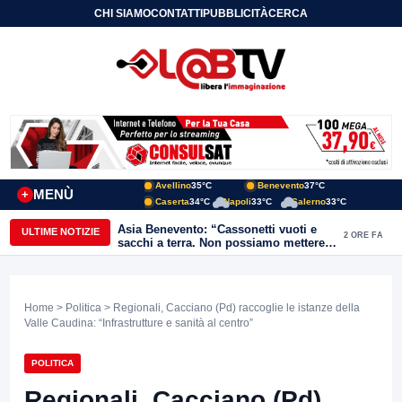
CHI SIAMO
CONTATTI
PUBBLICITÀ
CERCA
Avellino
35°C
Benevento
37°C
MENÙ
+
Caserta
34°C
Napoli
33°C
Salerno
33°C
Asia Benevento: “Cassonetti vuoti e
ULTIME NOTIZIE
2 ORE FA
sacchi a terra. Non possiamo mettere
una toppa alla mancanza di rispetto”
Home
>
Politica
> Regionali, Cacciano (Pd) raccoglie le istanze della
Valle Caudina: “Infrastrutture e sanità al centro”
POLITICA
Regionali, Cacciano (Pd)