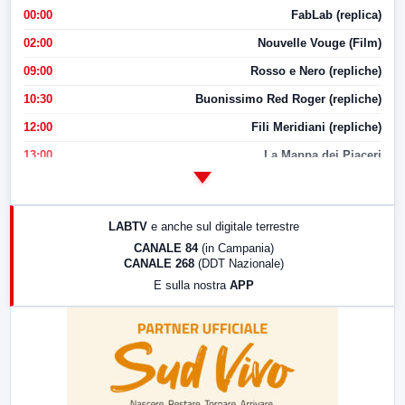
00:00
FabLab (replica)
02:00
Nouvelle Vouge (Film)
09:00
Rosso e Nero (repliche)
10:30
Buonissimo Red Roger (repliche)
12:00
Fili Meridiani (repliche)
13:00
La Mappa dei Piaceri
14:00
LabNews
17:00
LabNews (replica)
LABTV
e anche sul digitale terrestre
18:30
Di Faccia e di Profilo (repliche)
CANALE 84
(in Campania)
CANALE 268
(DDT Nazionale)
19:30
LabNews (Diretta)
E sulla nostra
APP
21:00
Free Sport
23:00
LabNews (replica)