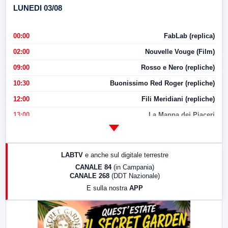
LUNEDI 03/08
00:00
FabLab (replica)
02:00
Nouvelle Vouge (Film)
09:00
Rosso e Nero (repliche)
10:30
Buonissimo Red Roger (repliche)
12:00
Fili Meridiani (repliche)
13:00
La Mappa dei Piaceri
14:00
LabNews
17:00
LabNews (replica)
LABTV
e anche sul digitale terrestre
18:30
Di Faccia e di Profilo (repliche)
CANALE 84
(in Campania)
CANALE 268
(DDT Nazionale)
19:30
LabNews (Diretta)
E sulla nostra
APP
21:00
Free Sport
23:00
LabNews (replica)