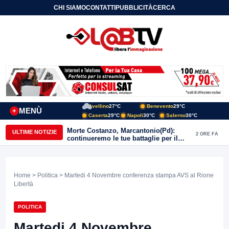
CHI SIAMO
CONTATTI
PUBBLICITÀ
CERCA
Avellino
27°C
Benevento
29°C
MENÙ
+
Caserta
29°C
Napoli
30°C
Salerno
30°C
Morte Costanzo, Marcantonio(Pd):
ULTIME NOTIZIE
2 ORE FA
continueremo le tue battaglie per il
Sannio
Home
>
Politica
> Martedi 4 Novembre conferenza stampa AVS al Rione
Libertà
POLITICA
Martedi 4 Novembre