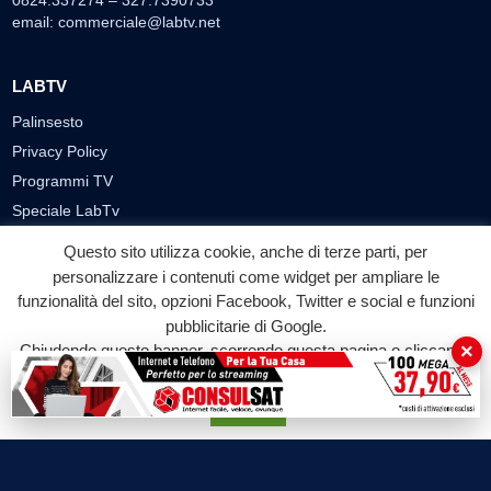
email:
commerciale@labtv.net
LABTV
Palinsesto
Privacy Policy
Programmi TV
Speciale LabTv
Doppio Taglio
Questo sito utilizza cookie, anche di terze parti, per
Free sport
personalizzare i contenuti come widget per ampliare le
L’Orlando Curioso
funzionalità del sito, opzioni Facebook, Twitter e social e funzioni
pubblicitarie di Google.
La Bottega di Filosofia
×
Chiudendo questo banner, scorrendo questa pagina o cliccando
Labnews
su qualunque suo elemento acconsenti all'uso dei cookie.
Le Voci del Parco
Accetta
Parliamo di…
Ricomincio da me