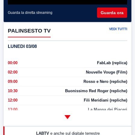
Guarda ora
Guarda la diretta streaming
VEDI TUTTI
PALINSESTO TV
LUNEDI 03/08
00:00
FabLab (replica)
02:00
Nouvelle Vouge (Film)
09:00
Rosso e Nero (repliche)
10:30
Buonissimo Red Roger (repliche)
12:00
Fili Meridiani (repliche)
13:00
La Mappa dei Piaceri
14:00
LabNews
17:00
LabNews (replica)
LABTV
e anche sul digitale terrestre