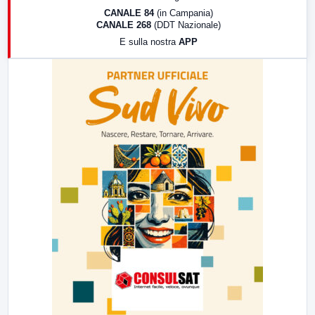
18:30
Di Faccia e di Profilo (repliche)
CANALE 84
(in Campania)
CANALE 268
(DDT Nazionale)
19:30
LabNews (Diretta)
E sulla nostra
APP
21:00
Free Sport
23:00
LabNews (replica)