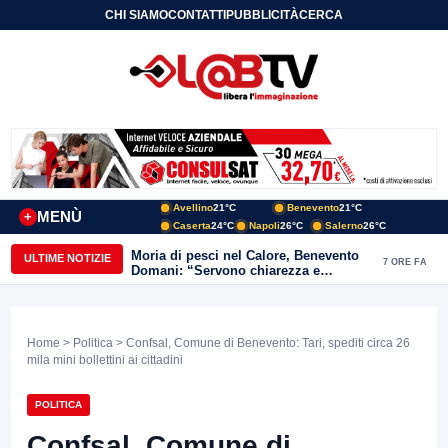
CHI SIAMO
CONTATTI
PUBBLICITÀ
CERCA
Avellino
21°C
Benevento
21°C
MENÙ
+
Caserta
24°C
Napoli
26°C
Salerno
26°C
Moria di pesci nel Calore, Benevento
ULTIME NOTIZIE
7 ORE FA
Domani: “Servono chiarezza e
approfondimenti sulla gestione
ambientale”
Home
>
Politica
> Confsal, Comune di Benevento: Tari, spediti circa 26
mila mini bollettini ai cittadini
POLITICA
Confsal, Comune di