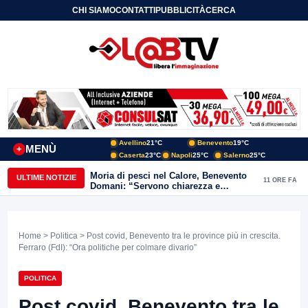
CHI SIAMO
CONTATTI
PUBBLICITÀ
CERCA
Avellino
21°C
Benevento
19°C
MENÙ
+
Caserta
23°C
Napoli
25°C
Salerno
25°C
Moria di pesci nel Calore, Benevento
ULTIME NOTIZIE
11 ORE FA
Domani: “Servono chiarezza e
approfondimenti sulla gestione
ambientale”
Home
>
Politica
> Post covid, Benevento tra le province più in crescita.
Ferraro (FdI): “Ora politiche per colmare divario”
POLITICA
Post covid, Benevento tra le