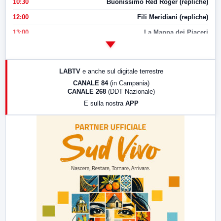
10:30
Buonissimo Red Roger (repliche)
12:00
Fili Meridiani (repliche)
13:00
La Mappa dei Piaceri
14:00
LabNews
17:00
LabNews (replica)
LABTV
e anche sul digitale terrestre
18:30
Di Faccia e di Profilo (repliche)
CANALE 84
(in Campania)
CANALE 268
(DDT Nazionale)
19:30
LabNews (Diretta)
E sulla nostra
APP
21:00
Free Sport
23:00
LabNews (replica)