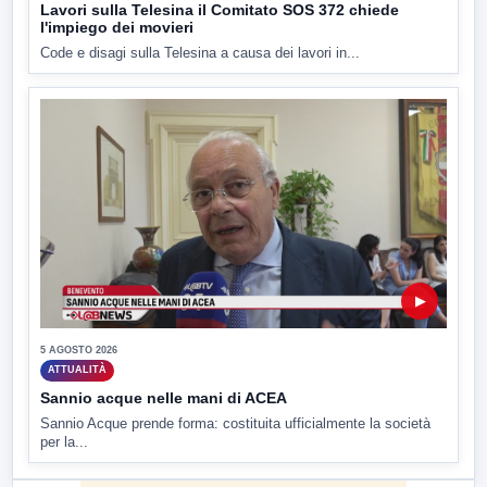
Lavori sulla Telesina il Comitato SOS 372 chiede
l'impiego dei movieri
Code e disagi sulla Telesina a causa dei lavori in...
▶
5 AGOSTO 2026
ATTUALITÀ
Sannio acque nelle mani di ACEA
Sannio Acque prende forma: costituita ufficialmente la società
per la...