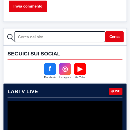
CERCA
Cerca
SEGUICI SUI SOCIAL
f
◎
▶
Facebook
Instagram
YouTube
LABTV LIVE
LIVE