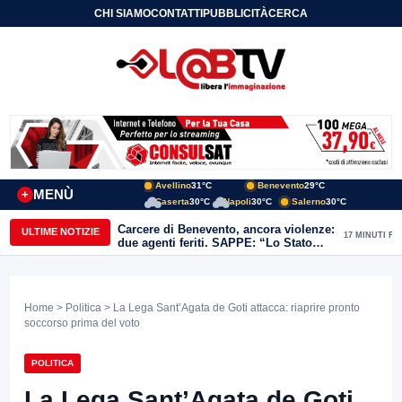
CHI SIAMO
CONTATTI
PUBBLICITÀ
CERCA
Avellino
31°C
Benevento
29°C
MENÙ
+
Caserta
30°C
Napoli
30°C
Salerno
30°C
Carcere di Benevento, ancora violenze:
ULTIME NOTIZIE
17 MINUTI FA
due agenti feriti. SAPPE: “Lo Stato
non può arretrare”
Home
>
Politica
> La Lega Sant’Agata de Goti attacca: riaprire pronto
soccorso prima del voto
POLITICA
La Lega Sant’Agata de Goti