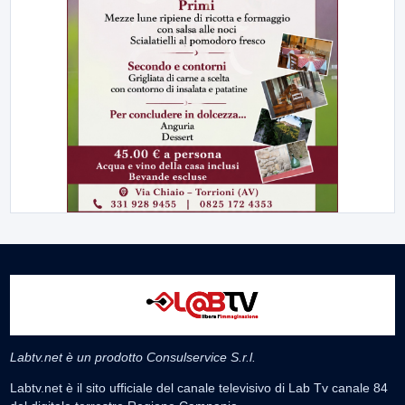
Labtv.net è un prodotto Consulservice S.r.l.
Labtv.net è il sito ufficiale del canale televisivo di Lab Tv canale 84