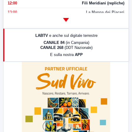
12:00
Fili Meridiani (repliche)
13:00
La Mappa dei Piaceri
14:00
LabNews
17:00
LabNews (replica)
LABTV
e anche sul digitale terrestre
18:30
Di Faccia e di Profilo (repliche)
CANALE 84
(in Campania)
CANALE 268
(DDT Nazionale)
19:30
LabNews (Diretta)
E sulla nostra
APP
21:00
Free Sport
23:00
LabNews (replica)