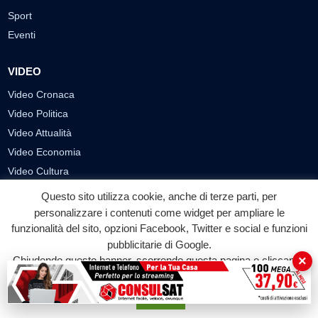
Sport
Eventi
VIDEO
Video Cronaca
Video Politica
Video Attualità
Video Economia
Video Cultura
Video Sport
Questo sito utilizza cookie, anche di terze parti, per
Video Tecnologie
personalizzare i contenuti come widget per ampliare le
funzionalità del sito, opzioni Facebook, Twitter e social e funzioni
Video Curiosità
pubblicitarie di Google.
Video
×
Chiudendo questo banner, scorrendo questa pagina o cliccando
su qualunque suo elemento acconsenti all'uso dei cookie.
PUBBLICITÀ
Accetta
Richiesta pubblicazione articoli/banner