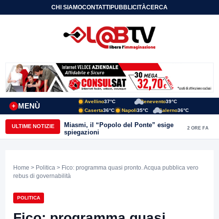
CHI SIAMO
CONTATTI
PUBBLICITÀ
CERCA
Avellino
37°C
Benevento
39°C
MENÙ
+
Caserta
36°C
Napoli
35°C
Salerno
36°C
Miasmi, il “Popolo del Ponte” esige
ULTIME NOTIZIE
2 ORE FA
spiegazioni
Home
>
Politica
> Fico: programma quasi pronto. Acqua pubblica vero
rebus di governabilità
POLITICA
Fico: programma quasi