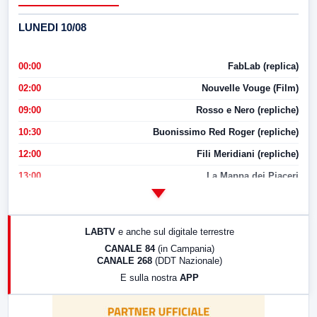
LUNEDI 10/08
00:00
FabLab (replica)
02:00
Nouvelle Vouge (Film)
09:00
Rosso e Nero (repliche)
10:30
Buonissimo Red Roger (repliche)
12:00
Fili Meridiani (repliche)
13:00
La Mappa dei Piaceri
14:00
LabNews
17:00
LabNews (replica)
LABTV
e anche sul digitale terrestre
18:30
Di Faccia e di Profilo (repliche)
CANALE 84
(in Campania)
CANALE 268
(DDT Nazionale)
19:30
LabNews (Diretta)
E sulla nostra
APP
21:00
Free Sport
23:00
LabNews (replica)