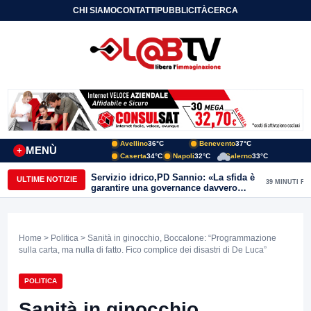
CHI SIAMO
CONTATTI
PUBBLICITÀ
CERCA
Avellino
36°C
Benevento
37°C
MENÙ
+
Caserta
34°C
Napoli
32°C
Salerno
33°C
Servizio idrico,PD Sannio: «La sfida è
ULTIME NOTIZIE
39 MINUTI FA
garantire una governance davvero
pubblica»
Home
>
Politica
> Sanità in ginocchio, Boccalone: “Programmazione
sulla carta, ma nulla di fatto. Fico complice dei disastri di De Luca”
POLITICA
Sanità in ginocchio,