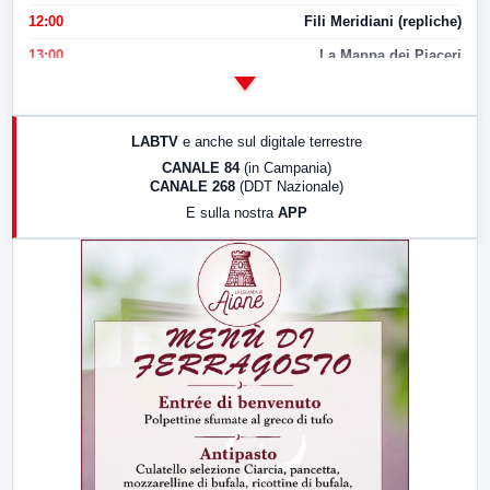
12:00
Fili Meridiani (repliche)
13:00
La Mappa dei Piaceri
14:00
LabNews
17:00
LabNews (replica)
LABTV
e anche sul digitale terrestre
18:30
Di Faccia e di Profilo (repliche)
CANALE 84
(in Campania)
CANALE 268
(DDT Nazionale)
19:30
LabNews (Diretta)
E sulla nostra
APP
21:00
Free Sport
23:00
LabNews (replica)