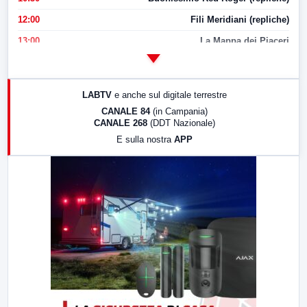
12:00
Fili Meridiani (repliche)
13:00
La Mappa dei Piaceri
14:00
LabNews
17:00
LabNews (replica)
LABTV
e anche sul digitale terrestre
18:30
Di Faccia e di Profilo (repliche)
CANALE 84
(in Campania)
CANALE 268
(DDT Nazionale)
19:30
LabNews (Diretta)
E sulla nostra
APP
21:00
Free Sport
23:00
LabNews (replica)