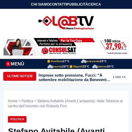
CHI SIAMO
CONTATTI
PUBBLICITÀ
CERCA
Avellino
27°C
Benevento
29°C
MENÙ
+
Caserta
28°C
Napoli
29°C
Salerno
30°C
Imprese sotto pressione, Fucci: “A
ULTIME NOTIZIE
2 ORE FA
settembre mobilitazione da Benevento
e Avellino”
Home
>
Politica
> Stefano Avitabile (Avanti Campania): Valle Telesina al
centro dell’incontro con Roberto Fico
POLITICA
Stefano Avitabile (Avanti