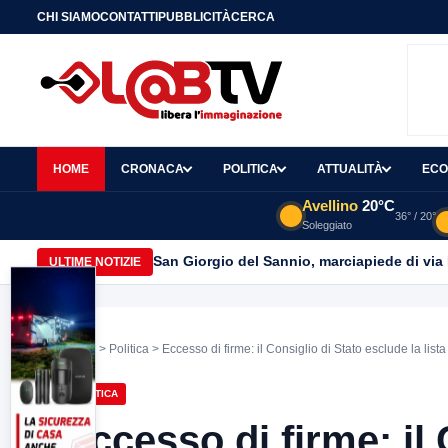
CHI SIAMO
CONTATTI
PUBBLICITÀ
CERCA
HOME
CRONACA
POLITICA
ATTUALITÀ
ECO
Avellino
20°C
36° / 20°
Soleggiato
San Giorgio del Sannio, marciapiede di via
ULTIME NOTIZIE
Home
>
Politica
> Eccesso di firme: il Consiglio di Stato esclude la lista
POLITICA
Eccesso di firme: il