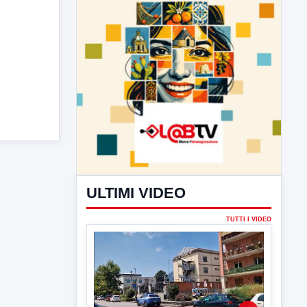
ULTIMI VIDEO
TUTTI I VIDEO
▶
6 AGOSTO 2026
CRONACA
Trovato in casa 42enne in una
pozza di sangue, giallo a viale Italia
Ritrovato senza vita il corpo di un 42enne