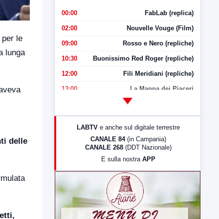
00:00
FabLab (replica)
02:00
Nouvelle Vouge (Film)
 per le
09:00
Rosso e Nero (repliche)
a lunga
10:30
Buonissimo Red Roger (repliche)
12:00
Fili Meridiani (repliche)
13:00
La Mappa dei Piaceri
 aveva
14:00
LabNews
17:00
LabNews (replica)
LABTV
e anche sul digitale terrestre
18:30
Di Faccia e di Profilo (repliche)
CANALE 84
(in Campania)
ti delle
CANALE 268
(DDT Nazionale)
19:30
LabNews (Diretta)
E sulla nostra
APP
21:00
Free Sport
rmulata
23:00
LabNews (replica)
tti,