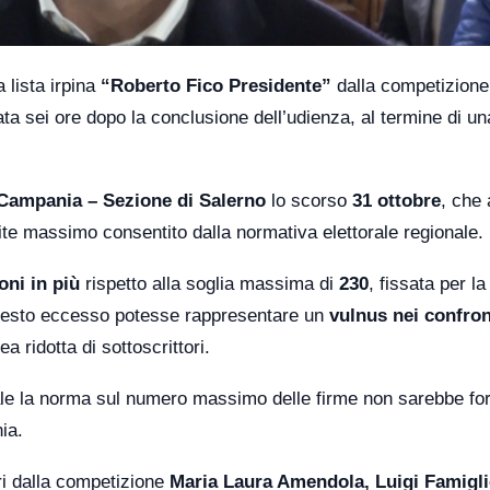
 lista irpina
“Roberto Fico Presidente”
dalla competizione
ata sei ore dopo la conclusione dell’udienza, al termine di un
Campania – Sezione di Salerno
lo scorso
31 ottobre
, che
mite massimo consentito dalla normativa elettorale regionale.
oni in più
rispetto alla soglia massima di
230
, fissata per la
 questo eccesso potesse rappresentare un
vulnus nei confron
 ridotta di sottoscrittori.
uale la norma sul numero massimo delle firme non sarebbe fo
ia.
ri dalla competizione
Maria Laura Amendola, Luigi Famiglie