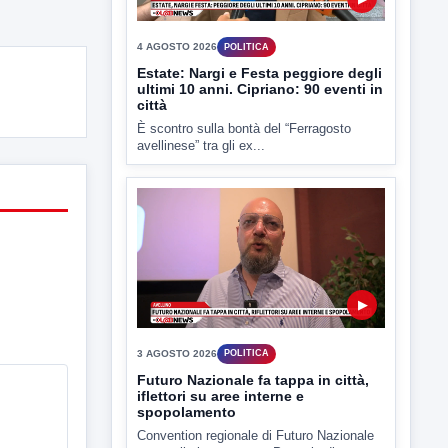
Estate: Nargi e Festa peggiore degli
ultimi 10 anni. Cipriano: 90 eventi in
città
È scontro sulla bontà del “Ferragosto
avellinese” tra gli ex...
▶
3 AGOSTO 2026
POLITICA
Futuro Nazionale fa tappa in città,
iflettori su aree interne e
spopolamento
Convention regionale di Futuro Nazionale
presso il cinema-teatro Partenio di...