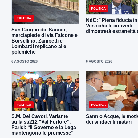
POLITICA
POLITICA
NdC: “Piena fiducia in
Vessichelli, convinti
San Giorgio del Sannio,
dimostrerà estraneità ai
marciapiede di via Falcone e
Borsellino: Zampetti e
Lombardi replicano alle
polemiche
6 AGOSTO 2026
6 AGOSTO 2026
POLITICA
POLITICA
S.M. Dei Cavoti, Variante
Sannio Acque, le moti
sulla ss212 “Val Fortore”,
dei sindaci firmatari
Parisi: “il Governo e la Lega
mantengono le promesse”