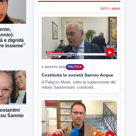
ento,
nnio):
▶
tà e dignità
e insieme”
4 AGOSTO 2026
POLITICA
Costituita la società Sannio Acque
A Palazzo Mosti, sotto la supervisione del
notaio Santomauro, costituita...
ostantini
 su Sannio
▶
4 AGOSTO 2026
POLITICA