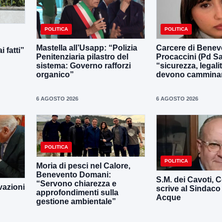
POLITICA
POLITICA
Mastella all’Usapp: “Polizia
Carcere di Benev
 fatti”
Penitenziaria pilastro del
Procaccini (Pd Sa
sistema: Governo rafforzi
“sicurezza, legali
organico”
devono camminar
6 AGOSTO 2026
6 AGOSTO 2026
POLITICA
POLITICA
Moria di pesci nel Calore,
Benevento Domani:
S.M. dei Cavoti, C
“Servono chiarezza e
vazioni
scrive al Sindaco
approfondimenti sulla
Acque
gestione ambientale”