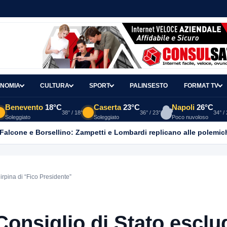
NOMIA
CULTURA
SPORT
PALINSESTO
FORMAT TV
Benevento
18°C
Caserta
23°C
Napoli
26°C
38° / 18°
36° / 23°
34° /
Soleggiato
Soleggiato
Poco nuvoloso
 Falcone e Borsellino: Zampetti e Lombardi replicano alle polemic
 irpina di “Fico Presidente”
 Consiglio di Stato esclu