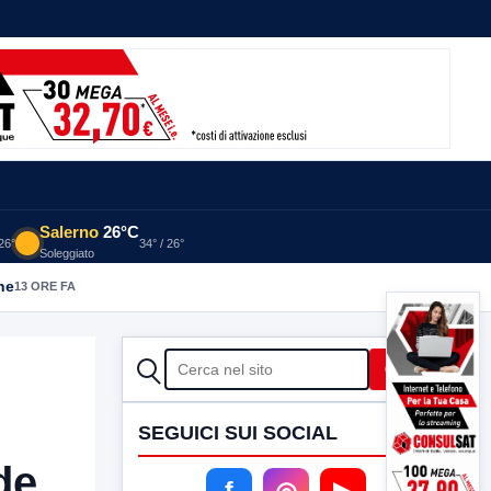
Salerno
26°C
 26°
34° / 26°
Soleggiato
he
13 ORE FA
CERCA
Cerca
SEGUICI SUI SOCIAL
de
f
◎
▶