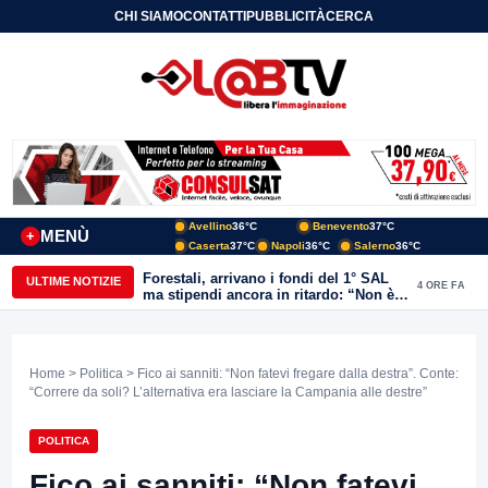
CHI SIAMO
CONTATTI
PUBBLICITÀ
CERCA
Avellino
36°C
Benevento
37°C
MENÙ
+
Caserta
37°C
Napoli
36°C
Salerno
36°C
Forestali, arrivano i fondi del 1° SAL
ULTIME NOTIZIE
4 ORE FA
ma stipendi ancora in ritardo: “Non è
più sostenibile”
Home
>
Politica
> Fico ai sanniti: “Non fatevi fregare dalla destra”. Conte:
“Correre da soli? L’alternativa era lasciare la Campania alle destre”
POLITICA
Fico ai sanniti: “Non fatevi