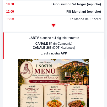
10:30
Buonissimo Red Roger (repliche)
12:00
Fili Meridiani (repliche)
13:00
La Mappa dei Piaceri
14:00
LabNews
17:00
LabNews (replica)
LABTV
e anche sul digitale terrestre
18:30
Di Faccia e di Profilo (repliche)
CANALE 84
(in Campania)
CANALE 268
(DDT Nazionale)
19:30
LabNews (Diretta)
E sulla nostra
APP
21:00
Free Sport
23:00
LabNews (replica)