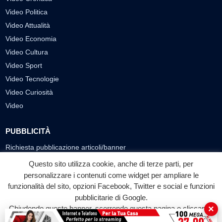
Video Politica
Video Attualità
Video Economia
Video Cultura
Video Sport
Video Tecnologie
Video Curiosità
Video
PUBBLICITÀ
Richiesta pubblicazione articoli/banner
Questo sito utilizza cookie, anche di terze parti, per
SEGUICI SUI SOCIAL
personalizzare i contenuti come widget per ampliare le
f
◎
▶
funzionalità del sito, opzioni Facebook, Twitter e social e funzioni
pubblicitarie di Google.
Facebook
Instagram
YouTube
×
Chiudendo questo banner, scorrendo questa pagina o cliccando
su qualunque suo elemento acconsenti all'uso dei cookie.