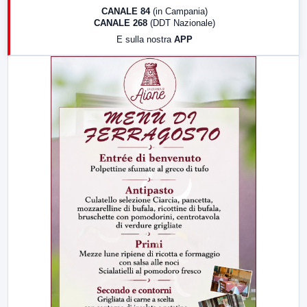
18:30
Di Faccia e di Profilo (repliche)
CANALE 84
(in Campania)
CANALE 268
(DDT Nazionale)
19:30
LabNews (Diretta)
E sulla nostra
APP
21:00
Free Sport
23:00
LabNews (replica)