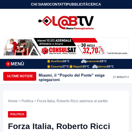
CHI SIAMO
CONTATTI
PUBBLICITÀ
CERCA
Avellino
36°C
Benevento
38°C
MENÙ
+
Caserta
37°C
Napoli
35°C
Salerno
36°C
Miasmi, il “Popolo del Ponte” esige
ULTIME NOTIZIE
17 MINUTI FA
spiegazioni
Home
>
Politica
> Forza Italia, Roberto Ricci aderisce al partito
POLITICA
Forza Italia, Roberto Ricci