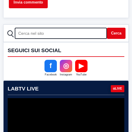
CERCA
Cerca
SEGUICI SUI SOCIAL
f
◎
▶
Facebook
Instagram
YouTube
LABTV LIVE
LIVE