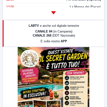
13:00
La Mappa dei Piaceri
14:00
LabNews
17:00
LabNews (replica)
LABTV
e anche sul digitale terrestre
18:30
Di Faccia e di Profilo (repliche)
CANALE 84
(in Campania)
CANALE 268
(DDT Nazionale)
19:30
LabNews (Diretta)
E sulla nostra
APP
21:00
Free Sport
23:00
LabNews (replica)