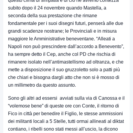
questo clima di simpatia e di ciò ne avremo contezza
subito dopo il 24 novembre quando Mastella, a
seconda della sua prestazione che rimane
fondamentale per i suoi disegni futuri, penserà alle due
grandi scadenze nostrane; le Provinciali e in misura
maggiore le Amministrative beneventane. “Alleati a
Napoli non può prescindere dall’accordo a Benevento”,
ha sempre detto il Cep, anche col PD che rischia di
rimanere isolato nell’antimastellismo ad oltranza, e che
mette a disposizione il suo gruzzoletto solo a patti più
che chiari e bisogna dargli atto che non si è mosso di
un millimetro da questo assunto.
Sono gli altri ad essersi avviati sulla via di Canossa e il
“volemose bene” di queste ore con Conte, il ritorno di
Fico in città per benedire il Figlio, le stesse ammissioni
dei militanti locali a 5 Stelle, tutti ormai allineati al diktat
contiano, i ribelli sono stati messi all’uscio, la dicono