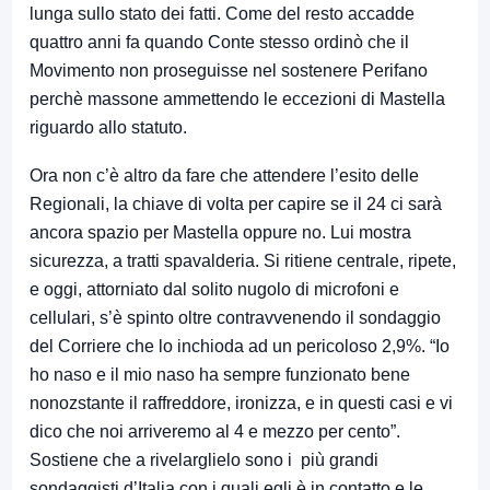
lunga sullo stato dei fatti. Come del resto accadde
quattro anni fa quando Conte stesso ordinò che il
Movimento non proseguisse nel sostenere Perifano
perchè massone ammettendo le eccezioni di Mastella
riguardo allo statuto.
Ora non c’è altro da fare che attendere l’esito delle
Regionali, la chiave di volta per capire se il 24 ci sarà
ancora spazio per Mastella oppure no. Lui mostra
sicurezza, a tratti spavalderia. Si ritiene centrale, ripete,
e oggi, attorniato dal solito nugolo di microfoni e
cellulari, s’è spinto oltre contravvenendo il sondaggio
del Corriere che lo inchioda ad un pericoloso 2,9%. “Io
ho naso e il mio naso ha sempre funzionato bene
nonozstante il raffreddore, ironizza, e in questi casi e vi
dico che noi arriveremo al 4 e mezzo per cento”.
Sostiene che a rivelarglielo sono i più grandi
sondaggisti d’Italia con i quali egli è in contatto e le