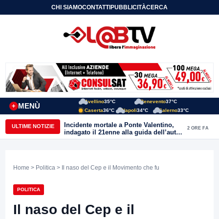
CHI SIAMO
CONTATTI
PUBBLICITÀ
CERCA
Avellino
35°C
Benevento
37°C
MENÙ
+
Caserta
36°C
Napoli
34°C
Salerno
33°C
Incidente mortale a Ponte Valentino,
ULTIME NOTIZIE
2 ORE FA
indagato il 21enne alla guida dell’auto:
ipotesi di duplice omicidio stradale
Home
>
Politica
> Il naso del Cep e il Movimento che fu
POLITICA
Il naso del Cep e il