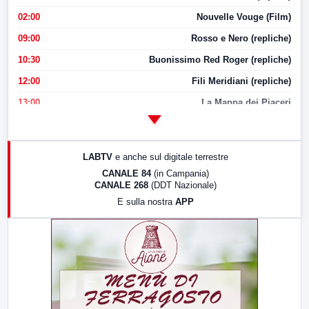
02:00
Nouvelle Vouge (Film)
09:00
Rosso e Nero (repliche)
10:30
Buonissimo Red Roger (repliche)
12:00
Fili Meridiani (repliche)
13:00
La Mappa dei Piaceri
14:00
LabNews
17:00
LabNews (replica)
LABTV
e anche sul digitale terrestre
18:30
Di Faccia e di Profilo (repliche)
CANALE 84
(in Campania)
CANALE 268
(DDT Nazionale)
19:30
LabNews (Diretta)
E sulla nostra
APP
21:00
Free Sport
23:00
LabNews (replica)