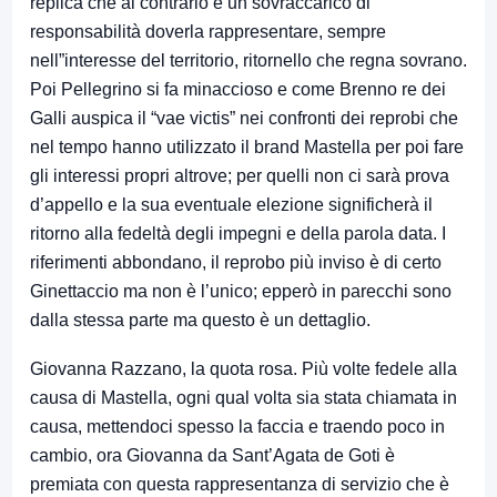
replica che al contrario è un sovraccarico di
responsabilità doverla rappresentare, sempre
nell”interesse del territorio, ritornello che regna sovrano.
Poi Pellegrino si fa minaccioso e come Brenno re dei
Galli auspica il “vae victis” nei confronti dei reprobi che
nel tempo hanno utilizzato il brand Mastella per poi fare
gli interessi propri altrove; per quelli non ci sarà prova
d’appello e la sua eventuale elezione significherà il
ritorno alla fedeltà degli impegni e della parola data. I
riferimenti abbondano, il reprobo più inviso è di certo
Ginettaccio ma non è l’unico; epperò in parecchi sono
dalla stessa parte ma questo è un dettaglio.
Giovanna Razzano, la quota rosa. Più volte fedele alla
causa di Mastella, ogni qual volta sia stata chiamata in
causa, mettendoci spesso la faccia e traendo poco in
cambio, ora Giovanna da Sant’Agata de Goti è
premiata con questa rappresentanza di servizio che è