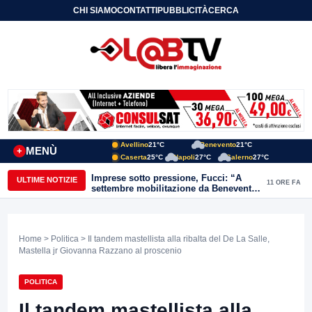
CHI SIAMO
CONTATTI
PUBBLICITÀ
CERCA
Avellino
21°C
Benevento
21°C
MENÙ
+
Caserta
25°C
Napoli
27°C
Salerno
27°C
Imprese sotto pressione, Fucci: “A
ULTIME NOTIZIE
11 ORE FA
settembre mobilitazione da Benevento
e Avellino”
Home
>
Politica
> Il tandem mastellista alla ribalta del De La Salle,
Mastella jr Giovanna Razzano al proscenio
POLITICA
Il tandem mastellista alla