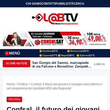
CHI SIAMO
CONTATTI
PUBBLICITÀ
CERCA
Avellino
23°C
Benevento
25°C
MENÙ
+
Caserta
27°C
Napoli
28°C
Salerno
27°C
San Giorgio del Sannio, marciapiede
ULTIME NOTIZIE
6 ORE FA
di via Falcone e Borsellino: Zampetti e
Lombardi replicano alle polemiche
Home
>
Politica
> Confsal, il futuro dei giovani e sviluppo aree interne e’
nel programma dei candidati M5S alle Regionali
POLITICA
Confsal, il futuro dei giovani