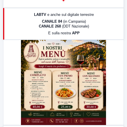
14:00
LabNews
17:00
LabNews (replica)
LABTV
e anche sul digitale terrestre
18:30
Di Faccia e di Profilo (repliche)
CANALE 84
(in Campania)
CANALE 268
(DDT Nazionale)
19:30
LabNews (Diretta)
E sulla nostra
APP
21:00
Free Sport
23:00
LabNews (replica)