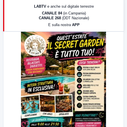
17:00
LabNews (replica)
LABTV
e anche sul digitale terrestre
18:30
Di Faccia e di Profilo (repliche)
CANALE 84
(in Campania)
CANALE 268
(DDT Nazionale)
19:30
LabNews (Diretta)
E sulla nostra
APP
21:00
Free Sport
23:00
LabNews (replica)