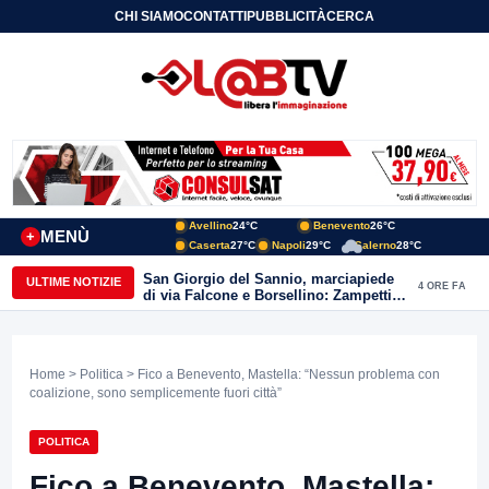
CHI SIAMO
CONTATTI
PUBBLICITÀ
CERCA
Avellino
24°C
Benevento
26°C
MENÙ
+
Caserta
27°C
Napoli
29°C
Salerno
28°C
San Giorgio del Sannio, marciapiede
ULTIME NOTIZIE
4 ORE FA
di via Falcone e Borsellino: Zampetti e
Lombardi replicano alle polemiche
Home
>
Politica
> Fico a Benevento, Mastella: “Nessun problema con
coalizione, sono semplicemente fuori città”
POLITICA
Fico a Benevento, Mastella: