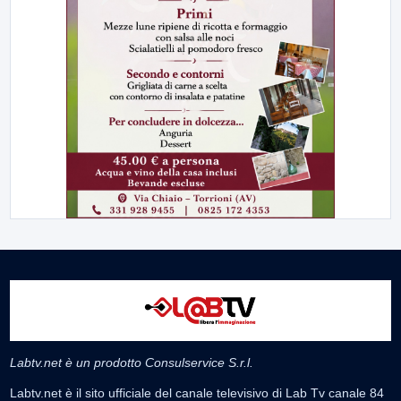
Labtv.net è un prodotto Consulservice S.r.l.
Labtv.net è il sito ufficiale del canale televisivo di Lab Tv canale 84