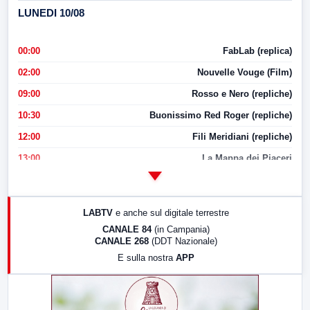
LUNEDI 10/08
00:00
FabLab (replica)
02:00
Nouvelle Vouge (Film)
09:00
Rosso e Nero (repliche)
10:30
Buonissimo Red Roger (repliche)
12:00
Fili Meridiani (repliche)
13:00
La Mappa dei Piaceri
14:00
LabNews
17:00
LabNews (replica)
LABTV
e anche sul digitale terrestre
18:30
Di Faccia e di Profilo (repliche)
CANALE 84
(in Campania)
CANALE 268
(DDT Nazionale)
19:30
LabNews (Diretta)
E sulla nostra
APP
21:00
Free Sport
23:00
LabNews (replica)