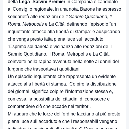
della
Lega–Salvini Premier
in Campania e candidato
al Consiglio regionale. In una nota, Barone ha espresso
solidarietà alle redazioni de
Il Sannio Quotidiano
,
Il
Roma
,
Metropolis
e
La Città
, definendo l’episodio “un
inquietante attacco alla libertà di stampa” e auspicando
che venga presto fatta piena luce sull’accaduto:
“Esprimo solidarietà e vicinanza alle redazioni de Il
Sannio Quotidiano, Il Roma, Metropolis e La Città,
coinvolte nella rapina avvenuta nella notte ai danni del
furgone che trasportava i quotidiani.
Un episodio inquietante che rappresenta un evidente
attacco alla libertà di stampa. Colpire la distribuzione
dei giornali significa colpire l’informazione stessa e,
con essa, la possibilità dei cittadini di conoscere e
comprendere ciò che accade nei territori.
Mi auguro che le forze dell’ordine facciano al più presto
piena luce sull’accaduto e che i responsabili vengano
individuati e assicurati alla giustizia”. Così in una nota