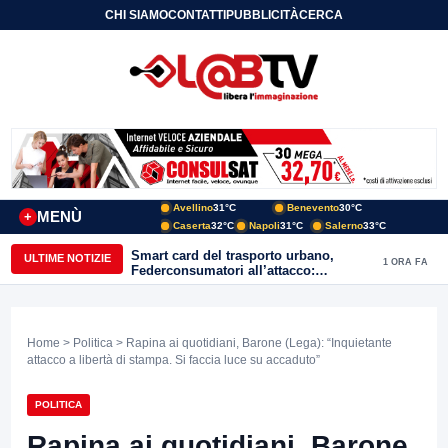
CHI SIAMO
CONTATTI
PUBBLICITÀ
CERCA
Avellino
31°C
Benevento
30°C
MENÙ
+
Caserta
32°C
Napoli
31°C
Salerno
33°C
Smart card del trasporto urbano,
ULTIME NOTIZIE
1 ORA FA
Federconsumatori all’attacco:
«Benevento ha bisogno di uno
sportello fisico»
Home
>
Politica
> Rapina ai quotidiani, Barone (Lega): “Inquietante
attacco a libertà di stampa. Si faccia luce su accaduto”
POLITICA
Rapina ai quotidiani, Barone