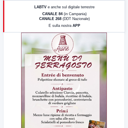
17:00
LabNews (replica)
LABTV
e anche sul digitale terrestre
18:30
Di Faccia e di Profilo (repliche)
CANALE 84
(in Campania)
CANALE 268
(DDT Nazionale)
19:30
LabNews (Diretta)
E sulla nostra
APP
21:00
Free Sport
23:00
LabNews (replica)