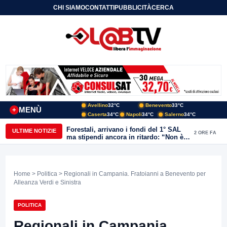
CHI SIAMO
CONTATTI
PUBBLICITÀ
CERCA
Avellino
32°C
Benevento
33°C
MENÙ
+
Caserta
34°C
Napoli
34°C
Salerno
34°C
Forestali, arrivano i fondi del 1° SAL
ULTIME NOTIZIE
2 ORE FA
ma stipendi ancora in ritardo: “Non è
più sostenibile”
Home
>
Politica
> Regionali in Campania. Fratoianni a Benevento per
Alleanza Verdi e Sinistra
POLITICA
Regionali in Campania.