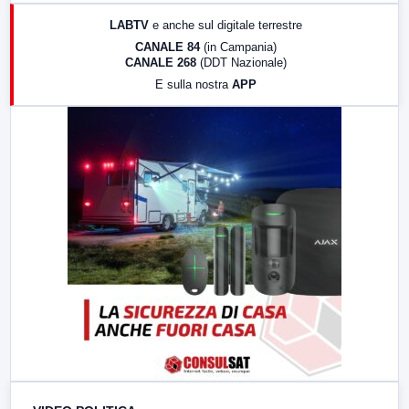
17:00
LabNews (replica)
LABTV
e anche sul digitale terrestre
18:30
Di Faccia e di Profilo (repliche)
CANALE 84
(in Campania)
CANALE 268
(DDT Nazionale)
19:30
LabNews (Diretta)
E sulla nostra
APP
21:00
Free Sport
23:00
LabNews (replica)