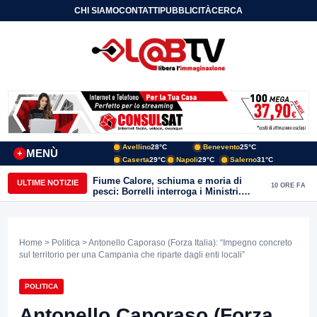
CHI SIAMO
CONTATTI
PUBBLICITÀ
CERCA
Avellino
28°C
Benevento
25°C
MENÙ
+
Caserta
29°C
Napoli
29°C
Salerno
31°C
Fiume Calore, schiuma e moria di
ULTIME NOTIZIE
10 ORE FA
pesci: Borrelli interroga i Ministri.
“Benevento paga l’assenza del
depuratore
Home
>
Politica
> Antonello Caporaso (Forza Italia): “Impegno concreto
sul territorio per una Campania che riparte dagli enti locali”
POLITICA
Antonello Caporaso (Forza