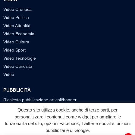
Video Cronaca
Video Politica
Video Attualità
Video Economia
Video Cultura
Video Sport
Video Tecnologie
Video Curiosità
Video
PUBBLICITÀ
Richiesta pubblicazione articoli/banner
Questo sito utilizza cookie, anche di terze parti, per
SEGUICI SUI SOCIAL
personalizzare i contenuti come widget per ampliare le
funzionalità del sito, opzioni Facebook, Twitter e social e funzioni
f
◎
▶
pubblicitarie di Google.
Facebook
Instagram
YouTube