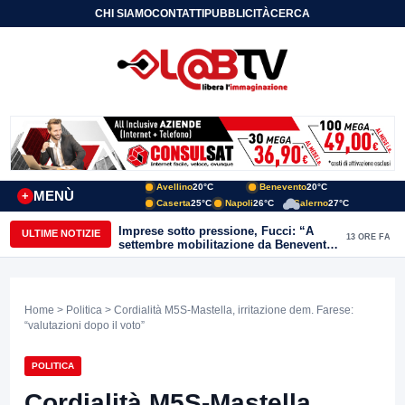
CHI SIAMO
CONTATTI
PUBBLICITÀ
CERCA
Avellino
20°C
Benevento
20°C
MENÙ
+
Caserta
25°C
Napoli
26°C
Salerno
27°C
Imprese sotto pressione, Fucci: “A
ULTIME NOTIZIE
13 ORE FA
settembre mobilitazione da Benevento
e Avellino”
Home
>
Politica
> Cordialità M5S-Mastella, irritazione dem. Farese:
“valutazioni dopo il voto”
POLITICA
Cordialità M5S-Mastella,