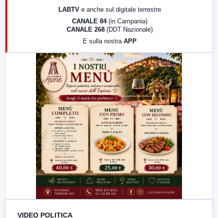
17:00
LabNews (replica)
LABTV
e anche sul digitale terrestre
18:30
Di Faccia e di Profilo (repliche)
CANALE 84
(in Campania)
CANALE 268
(DDT Nazionale)
19:30
LabNews (Diretta)
E sulla nostra
APP
21:00
Free Sport
23:00
LabNews (replica)
VIDEO POLITICA