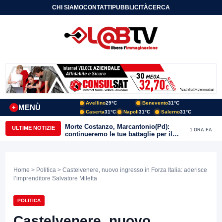
CHI SIAMO
CONTATTI
PUBBLICITÀ
CERCA
Avellino
29°C
Benevento
31°C
MENÙ
+
Caserta
31°C
Napoli
31°C
Salerno
31°C
Morte Costanzo, Marcantonio(Pd):
ULTIME NOTIZIE
1 ORA FA
continueremo le tue battaglie per il
Sannio
Home
>
Politica
> Castelvenere, nuovo ingresso in Forza Italia: aderisce
l’imprenditore Salvatore Miletta
POLITICA
Castelvenere, nuovo