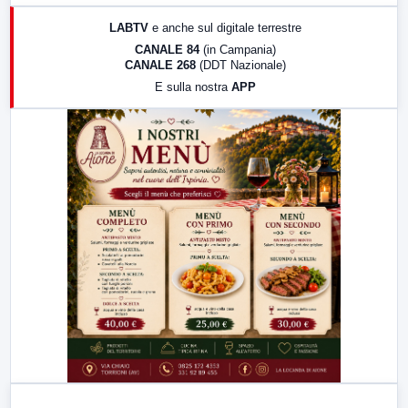
17:00
LabNews (replica)
LABTV
e anche sul digitale terrestre
18:30
Di Faccia e di Profilo (repliche)
CANALE 84
(in Campania)
CANALE 268
(DDT Nazionale)
19:30
LabNews (Diretta)
E sulla nostra
APP
21:00
Free Sport
23:00
LabNews (replica)