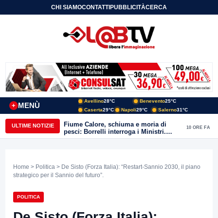
CHI SIAMO
CONTATTI
PUBBLICITÀ
CERCA
Avellino
28°C
Benevento
25°C
MENÙ
+
Caserta
29°C
Napoli
29°C
Salerno
31°C
Fiume Calore, schiuma e moria di
ULTIME NOTIZIE
10 ORE FA
pesci: Borrelli interroga i Ministri.
“Benevento paga l’assenza del
depuratore
Home
>
Politica
> De Sisto (Forza Italia): “Restart-Sannio 2030, il piano
strategico per il Sannio del futuro”.
POLITICA
De Sisto (Forza Italia):