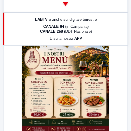
14:00
LabNews
17:00
LabNews (replica)
LABTV
e anche sul digitale terrestre
18:30
Di Faccia e di Profilo (repliche)
CANALE 84
(in Campania)
CANALE 268
(DDT Nazionale)
19:30
LabNews (Diretta)
E sulla nostra
APP
21:00
Free Sport
23:00
LabNews (replica)