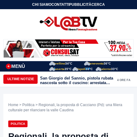
CHI SIAMO
CONTATTI
PUBBLICITÀ
CERCA
Avellino
34°C
Benevento
36°C
MENÙ
+
Caserta
35°C
Napoli
33°C
Salerno
33°C
San Giorgio del Sannio, pistola rubata
ULTIME NOTIZIE
4 ORE FA
nascosta sotto il cuscino: arrestata
51enne
Home
>
Politica
> Regionali, la proposta di Cacciano (Pd): una filiera
culturale per rilanciare la valle Caudina
POLITICA
Regionali, la proposta di