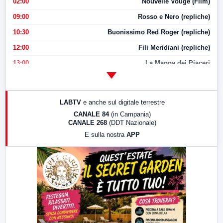
02:00
Nouvelle Vouge (Film)
09:00
Rosso e Nero (repliche)
10:30
Buonissimo Red Roger (repliche)
12:00
Fili Meridiani (repliche)
13:00
La Mappa dei Piaceri
14:00
LabNews
17:00
LabNews (replica)
LABTV
e anche sul digitale terrestre
18:30
Di Faccia e di Profilo (repliche)
CANALE 84
(in Campania)
CANALE 268
(DDT Nazionale)
19:30
LabNews (Diretta)
E sulla nostra
APP
21:00
Free Sport
23:00
LabNews (replica)