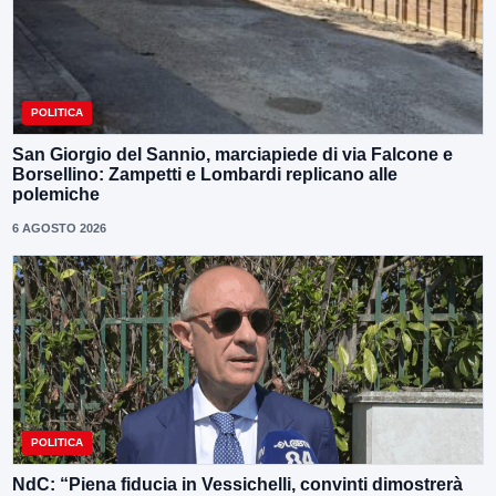
POLITICA
San Giorgio del Sannio, marciapiede di via Falcone e
Borsellino: Zampetti e Lombardi replicano alle
polemiche
6 AGOSTO 2026
POLITICA
NdC: “Piena fiducia in Vessichelli, convinti dimostrerà