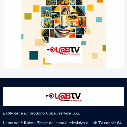
Labtv.net è un prodotto Consulservice S.r.l.
Labtv.net è il sito ufficiale del canale televisivo di Lab Tv canale 84