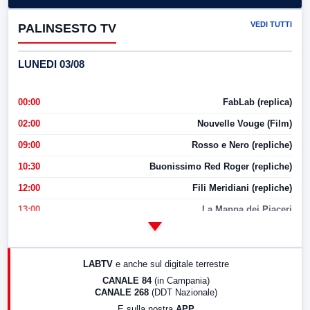
VEDI TUTTI
PALINSESTO TV
LUNEDI 03/08
00:00
FabLab (replica)
02:00
Nouvelle Vouge (Film)
09:00
Rosso e Nero (repliche)
10:30
Buonissimo Red Roger (repliche)
12:00
Fili Meridiani (repliche)
13:00
La Mappa dei Piaceri
14:00
LabNews
17:00
LabNews (replica)
LABTV
e anche sul digitale terrestre
18:30
Di Faccia e di Profilo (repliche)
CANALE 84
(in Campania)
CANALE 268
(DDT Nazionale)
19:30
LabNews (Diretta)
E sulla nostra
APP