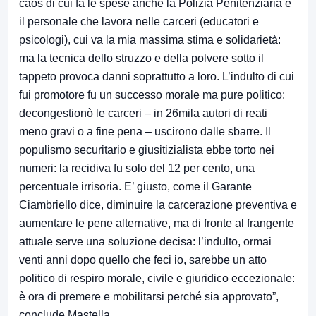
caos di cui fa le spese anche la Polizia Penitenziaria e
il personale che lavora nelle carceri (educatori e
psicologi), cui va la mia massima stima e solidarietà:
ma la tecnica dello struzzo e della polvere sotto il
tappeto provoca danni soprattutto a loro. L’indulto di cui
fui promotore fu un successo morale ma pure politico:
decongestionò le carceri – in 26mila autori di reati
meno gravi o a fine pena – uscirono dalle sbarre. Il
populismo securitario e giusitizialista ebbe torto nei
numeri: la recidiva fu solo del 12 per cento, una
percentuale irrisoria. E’ giusto, come il Garante
Ciambriello dice, diminuire la carcerazione preventiva e
aumentare le pene alternative, ma di fronte al frangente
attuale serve una soluzione decisa: l’indulto, ormai
venti anni dopo quello che feci io, sarebbe un atto
politico di respiro morale, civile e giuridico eccezionale:
è ora di premere e mobilitarsi perché sia approvato”,
conclude Mastella.