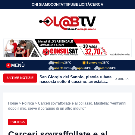
CHI SIAMO
CONTATTI
PUBBLICITÀ
CERCA
Avellino
36°C
Benevento
38°C
MENÙ
+
Caserta
36°C
Napoli
33°C
Salerno
33°C
San Giorgio del Sannio, pistola rubata
ULTIME NOTIZIE
2 ORE FA
nascosta sotto il cuscino: arrestata
51enne
Home
>
Politica
> Carceri sovraffollate e al collasso, Mastella: “Vent’anni
dopo il mio, serve il coraggio di un altro indulto”
POLITICA
Carceri sovraffollate e al