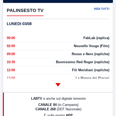
VEDI TUTTI
PALINSESTO TV
LUNEDI 03/08
00:00
FabLab (replica)
02:00
Nouvelle Vouge (Film)
09:00
Rosso e Nero (repliche)
10:30
Buonissimo Red Roger (repliche)
12:00
Fili Meridiani (repliche)
13:00
La Mappa dei Piaceri
14:00
LabNews
17:00
LabNews (replica)
LABTV
e anche sul digitale terrestre
18:30
Di Faccia e di Profilo (repliche)
CANALE 84
(in Campania)
CANALE 268
(DDT Nazionale)
19:30
LabNews (Diretta)
E sulla nostra
APP