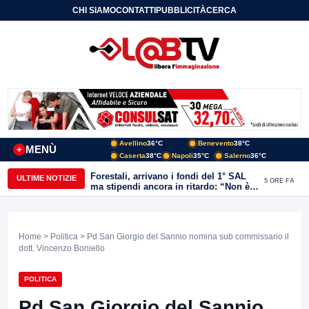
CHI SIAMO
CONTATTI
PUBBLICITÀ
CERCA
Avellino
36°C
Benevento
38°C
MENÙ
+
Caserta
38°C
Napoli
35°C
Salerno
36°C
Forestali, arrivano i fondi del 1° SAL
ULTIME NOTIZIE
5 ORE FA
ma stipendi ancora in ritardo: “Non è
più sostenibile”
Home
>
Politica
> Pd San Giorgio del Sannio nomina sub commissario il
dott. Vincenzo Boniello
POLITICA
Pd San Giorgio del Sannio