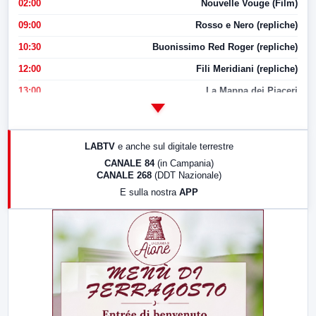
02:00
Nouvelle Vouge (Film)
09:00
Rosso e Nero (repliche)
10:30
Buonissimo Red Roger (repliche)
12:00
Fili Meridiani (repliche)
13:00
La Mappa dei Piaceri
14:00
LabNews
17:00
LabNews (replica)
LABTV
e anche sul digitale terrestre
18:30
Di Faccia e di Profilo (repliche)
CANALE 84
(in Campania)
CANALE 268
(DDT Nazionale)
19:30
LabNews (Diretta)
E sulla nostra
APP
21:00
Free Sport
23:00
LabNews (replica)