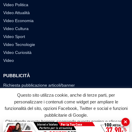
Video Politica
Video Attualità
Video Economia
Video Cultura
Video Sport
Video Tecnologie
Video Curiosità
Video
PUBBLICITÀ
Richiesta pubblicazione articoli/banner
Questo sito utilizza cookie, anche di terze parti, per
SEGUICI SUI SOCIAL
personalizzare i contenuti come widget per ampliare le
f
◎
▶
funzionalità del sito, opzioni Facebook, Twitter e social e funzioni
pubblicitarie di Google.
Facebook
Instagram
YouTube
×
Chiudendo questo banner, scorrendo questa pagina o cliccando
su qualunque suo elemento acconsenti all'uso dei cookie.