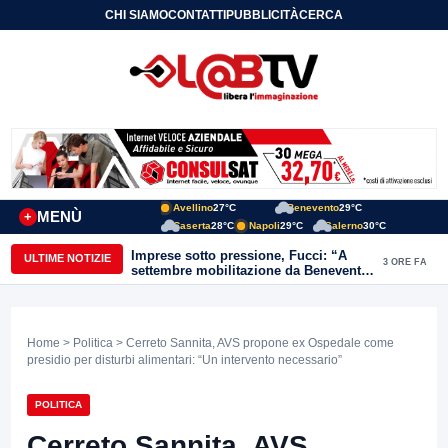
CHI SIAMO
CONTATTI
PUBBLICITÀ
CERCA
Avellino
27°C
Benevento
29°C
MENÙ
+
Caserta
28°C
Napoli
29°C
Salerno
30°C
Imprese sotto pressione, Fucci: “A
ULTIME NOTIZIE
3 ORE FA
settembre mobilitazione da Benevento
e Avellino”
Home
>
Politica
> Cerreto Sannita, AVS propone ex Ospedale come
presidio per disturbi alimentari: “Un intervento necessario”
POLITICA
Cerreto Sannita, AVS