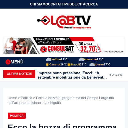
CHI SIAMO
CONTATTI
PUBBLICITÀ
CERCA
Avellino
21°C
Benevento
22°C
MENÙ
+
Caserta
26°C
Napoli
27°C
Salerno
27°C
Imprese sotto pressione, Fucci: “A
ULTIME NOTIZIE
8 ORE FA
settembre mobilitazione da Benevento
e Avellino”
Home
>
Politica
> Ecco la bozza di programma del Campo Largo ma
sull’acqua persistono le ambiguità
POLITICA
Ecco la bozza di programma