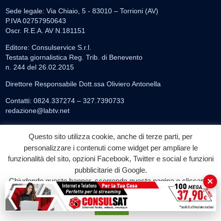
Sede legale: Via Chiaio, 5 - 83010 – Torrioni (AV)
P.IVA 02757950643
Oscr. R.E.A. AV N.181151
Editore: Consulservice S.r.l.
Testata giornalistica Reg. Trib. di Benevento
n. 244 del 26.02.2015
Direttore Responsabile Dott.ssa Oliviero Antonella
Contatti: 0824.337274 – 327.7390733
redazione@labtv.net
Contattaci per la tua Pubblicità:
Questo sito utilizza cookie, anche di terze parti, per
0824.337274 – 327.7390733
email:
commerciale@labtv.net
personalizzare i contenuti come widget per ampliare le
funzionalità del sito, opzioni Facebook, Twitter e social e funzioni
pubblicitarie di Google.
LABTV
×
Chiudendo questo banner, scorrendo questa pagina o cliccando
su qualunque suo elemento acconsenti all'uso dei cookie.
Palinsesto
Privacy Policy
Accetta
Programmi TV