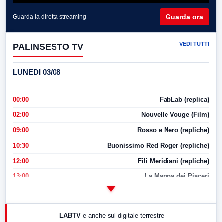
Guarda ora
Guarda la diretta streaming
VEDI TUTTI
PALINSESTO TV
LUNEDI 03/08
00:00
FabLab (replica)
02:00
Nouvelle Vouge (Film)
09:00
Rosso e Nero (repliche)
10:30
Buonissimo Red Roger (repliche)
12:00
Fili Meridiani (repliche)
13:00
La Mappa dei Piaceri
14:00
LabNews
17:00
LabNews (replica)
LABTV
e anche sul digitale terrestre