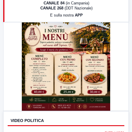
18:30
Di Faccia e di Profilo (repliche)
CANALE 84
(in Campania)
CANALE 268
(DDT Nazionale)
19:30
LabNews (Diretta)
E sulla nostra
APP
21:00
Free Sport
23:00
LabNews (replica)
VIDEO POLITICA