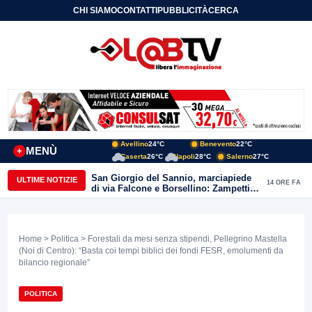
CHI SIAMO
CONTATTI
PUBBLICITÀ
CERCA
Avellino
24°C
Benevento
22°C
MENÙ
+
Caserta
26°C
Napoli
28°C
Salerno
27°C
San Giorgio del Sannio, marciapiede
ULTIME NOTIZIE
14 ORE FA
di via Falcone e Borsellino: Zampetti e
Lombardi replicano alle polemiche
Home
>
Politica
> Forestali da mesi senza stipendi, Pellegrino Mastella
(Noi di Centro): “Basta coi tempi biblici dei fondi FESR, emolumenti da
bilancio regionale”
POLITICA