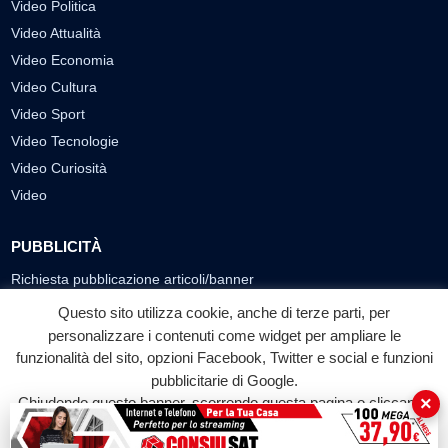
Video Politica
Video Attualità
Video Economia
Video Cultura
Video Sport
Video Tecnologie
Video Curiosità
Video
PUBBLICITÀ
Richiesta pubblicazione articoli/banner
Questo sito utilizza cookie, anche di terze parti, per
SEGUICI SUI SOCIAL
personalizzare i contenuti come widget per ampliare le
f
◎
▶
funzionalità del sito, opzioni Facebook, Twitter e social e funzioni
pubblicitarie di Google.
Facebook
Instagram
YouTube
×
Chiudendo questo banner, scorrendo questa pagina o cliccando
su qualunque suo elemento acconsenti all'uso dei cookie.