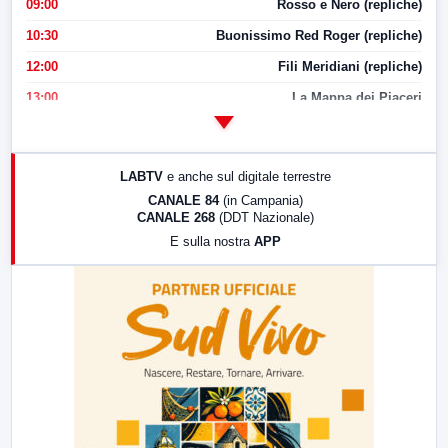
09:00
Rosso e Nero (repliche)
10:30
Buonissimo Red Roger (repliche)
12:00
Fili Meridiani (repliche)
13:00
La Mappa dei Piaceri
14:00
LabNews
17:00
LabNews (replica)
LABTV
e anche sul digitale terrestre
18:30
Di Faccia e di Profilo (repliche)
CANALE 84
(in Campania)
CANALE 268
(DDT Nazionale)
19:30
LabNews (Diretta)
E sulla nostra
APP
21:00
Free Sport
23:00
LabNews (replica)