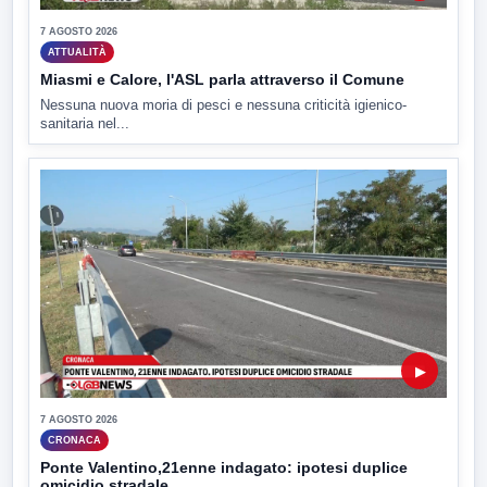
7 AGOSTO 2026
ATTUALITÀ
Miasmi e Calore, l'ASL parla attraverso il Comune
Nessuna nuova moria di pesci e nessuna criticità igienico-
sanitaria nel...
▶
7 AGOSTO 2026
CRONACA
Ponte Valentino,21enne indagato: ipotesi duplice
omicidio stradale