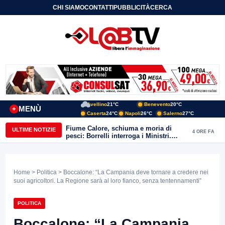
CHI SIAMO
CONTATTI
PUBBLICITÀ
CERCA
Avellino
21°C
Benevento
20°C
MENÙ
+
Caserta
24°C
Napoli
26°C
Salerno
27°C
Fiume Calore, schiuma e moria di
ULTIME NOTIZIE
4 ORE FA
pesci: Borrelli interroga i Ministri.
“Benevento paga l’assenza del
depuratore
Home
>
Politica
> Boccalone: “La Campania deve tornare a credere nei
suoi agricoltori. La Regione sarà al loro fianco, senza tentennamenti”
POLITICA
Boccalone: “La Campania