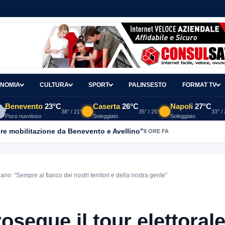
NOMIA
CULTURA
SPORT
PALINSESTO
FORMAT TV
Benevento
23°C
Caserta
26°C
Napoli
27°C
38° / 21°
35° / 25°
33° /
Poco nuvoloso
Soleggiato
Soleggiato
re mobilitazione da Benevento e Avellino”
8 ORE FA
ano: “Sempre al fianco dei nostri territori e della nostra gente”
rosegue il tour elettorale