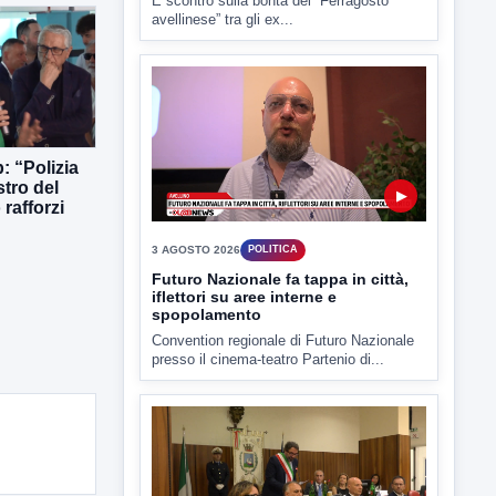
4 AGOSTO 2026
POLITICA
Estate: Nargi e Festa peggiore degli
ultimi 10 anni. Cipriano: 90 eventi in
città
È scontro sulla bontà del “Ferragosto
avellinese” tra gli ex...
: “Polizia
stro del
rafforzi
▶
3 AGOSTO 2026
POLITICA
Futuro Nazionale fa tappa in città,
iflettori su aree interne e
spopolamento
Convention regionale di Futuro Nazionale