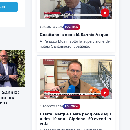
ram
TUTTI I VIDEO
▶
4 AGOSTO 2026
POLITICA
Costituita la società Sannio Acque
A Palazzo Mosti, sotto la supervisione del
notaio Santomauro, costituita...
D Sannio:
tire una
ero
▶