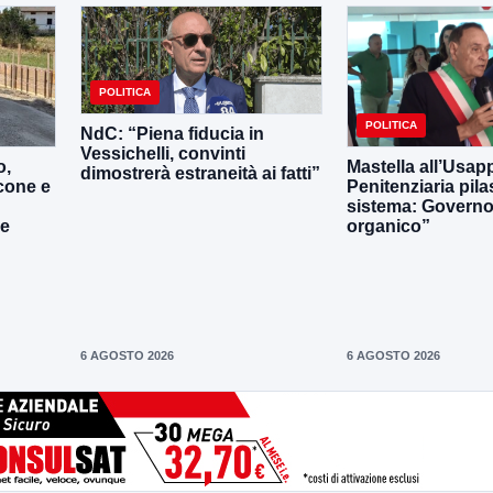
POLITICA
POLITICA
NdC: “Piena fiducia in
Vessichelli, convinti
o,
Mastella all’Usapp
dimostrerà estraneità ai fatti”
cone e
Penitenziaria pila
sistema: Governo 
le
organico”
6 AGOSTO 2026
6 AGOSTO 2026