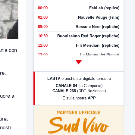
00:00
FabLab (replica)
02:00
Nouvelle Vouge (Film)
09:00
Rosso e Nero (repliche)
10:30
Buonissimo Red Roger (repliche)
12:00
Fili Meridiani (repliche)
ania con
13:00
La Mappa dei Piaceri
14:00
LabNews
re,
17:00
LabNews (replica)
LABTV
e anche sul digitale terrestre
18:30
Di Faccia e di Profilo (repliche)
CANALE 84
(in Campania)
CANALE 268
(DDT Nazionale)
19:30
LabNews (Diretta)
cuore a
E sulla nostra
APP
21:00
Free Sport
23:00
LabNews (replica)
 una
nostri