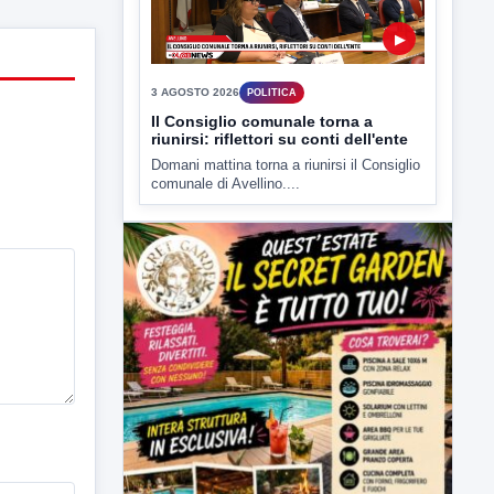
presso il cinema-teatro Partenio di...
▶
3 AGOSTO 2026
POLITICA
Il Consiglio comunale torna a
riunirsi: riflettori su conti dell'ente
Domani mattina torna a riunirsi il Consiglio
comunale di Avellino....