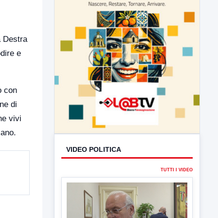
a Destra
dire e
o con
ne di
e vivi
iano.
VIDEO POLITICA