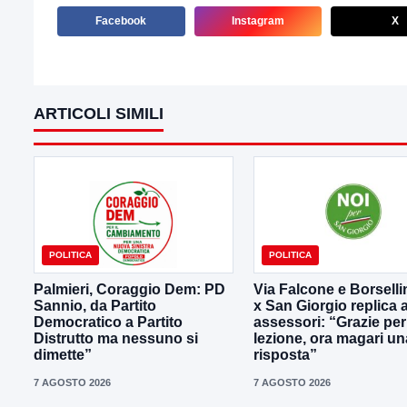
Facebook
Instagram
X
ARTICOLI SIMILI
POLITICA
POLITICA
Palmieri, Coraggio Dem: PD
Via Falcone e Borselli
Sannio, da Partito
x San Giorgio replica a
Democratico a Partito
assessori: “Grazie per
Distrutto ma nessuno si
lezione, ora magari un
dimette”
risposta”
7 AGOSTO 2026
7 AGOSTO 2026