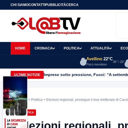
CHI SIAMO
CONTATTI
PUBBLICITÀ
CERCA
HOME
CRONACA
POLITICA
ATTUALITÀ
ECO
Avellino
22°C
36° / 20°
Poco nuvoloso
Imprese sotto pressione, Fucci: “A settemb
ULTIME NOTIZIE
Home
>
Politica
> Elezioni regionali, prosegue il tour elettorale di Cacci
POLITICA
Elezioni regionali, p