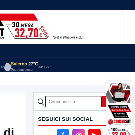
Salerno
27°C
 26°
34° / 27°
Poco nuvoloso
CERCA
Cerca
SEGUICI SUI SOCIAL
 di
f
◎
▶