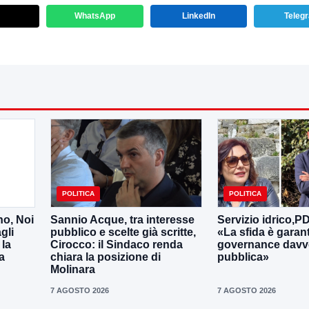
WhatsApp
LinkedIn
Teleg
POLITICA
POLITICA
no, Noi
Sannio Acque, tra interesse
Servizio idrico,P
gli
pubblico e scelte già scritte,
«La sfida è garan
 la
Cirocco: il Sindaco renda
governance davv
a
chiara la posizione di
pubblica»
Molinara
7 AGOSTO 2026
7 AGOSTO 2026