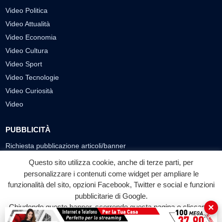
Video Politica
Video Attualità
Video Economia
Video Cultura
Video Sport
Video Tecnologie
Video Curiosità
Video
PUBBLICITÀ
Richiesta pubblicazione articoli/banner
Questo sito utilizza cookie, anche di terze parti, per
SEGUICI SUI SOCIAL
personalizzare i contenuti come widget per ampliare le
funzionalità del sito, opzioni Facebook, Twitter e social e funzioni
f
◎
▶
pubblicitarie di Google.
Facebook
Instagram
YouTube
×
Chiudendo questo banner, scorrendo questa pagina o cliccando
su qualunque suo elemento acconsenti all'uso dei cookie.