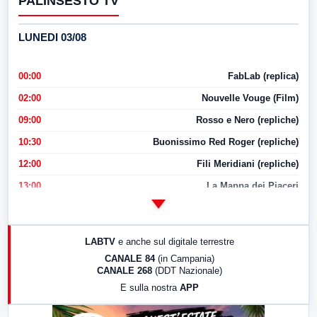
PALINSESTO TV
LUNEDI 03/08
00:00
FabLab (replica)
02:00
Nouvelle Vouge (Film)
09:00
Rosso e Nero (repliche)
10:30
Buonissimo Red Roger (repliche)
12:00
Fili Meridiani (repliche)
13:00
La Mappa dei Piaceri
14:00
LabNews
17:00
LabNews (replica)
LABTV
e anche sul digitale terrestre
18:30
Di Faccia e di Profilo (repliche)
CANALE 84
(in Campania)
CANALE 268
(DDT Nazionale)
19:30
LabNews (Diretta)
E sulla nostra
APP
21:00
Free Sport