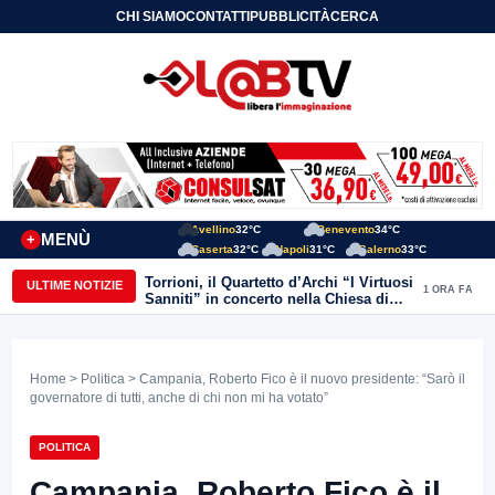
CHI SIAMO
CONTATTI
PUBBLICITÀ
CERCA
Avellino
32°C
Benevento
34°C
MENÙ
+
Caserta
32°C
Napoli
31°C
Salerno
33°C
Torrioni, il Quartetto d’Archi “I Virtuosi
ULTIME NOTIZIE
1 ORA FA
Sanniti” in concerto nella Chiesa di
San Michele Arcangelo
Home
>
Politica
> Campania, Roberto Fico è il nuovo presidente: “Sarò il
governatore di tutti, anche di chi non mi ha votato”
POLITICA
Campania, Roberto Fico è il