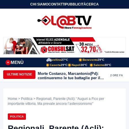
CHI SIAMO
CONTATTI
PUBBLICITÀ
CERCA
Avellino
27°C
Benevento
29°C
MENÙ
+
Caserta
29°C
Napoli
30°C
Salerno
30°C
Morte Costanzo, Marcantonio(Pd):
ULTIME NOTIZIE
2 ORE FA
continueremo le tue battaglie per il
Sannio
Home
>
Politica
> Regionali, Parente (Acli): “Auguri a Fico per
importante vittoria. Ma prevale ancora l’astensionismo”
POLITICA
Regionali, Parente (Acli):