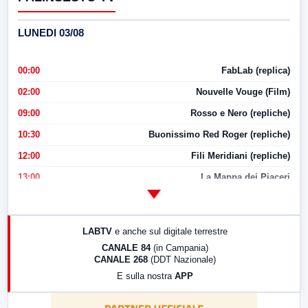
LUNEDI 03/08
00:00
FabLab (replica)
02:00
Nouvelle Vouge (Film)
09:00
Rosso e Nero (repliche)
10:30
Buonissimo Red Roger (repliche)
12:00
Fili Meridiani (repliche)
13:00
La Mappa dei Piaceri
14:00
LabNews
17:00
LabNews (replica)
LABTV
e anche sul digitale terrestre
18:30
Di Faccia e di Profilo (repliche)
CANALE 84
(in Campania)
CANALE 268
(DDT Nazionale)
19:30
LabNews (Diretta)
E sulla nostra
APP
21:00
Free Sport
23:00
LabNews (replica)