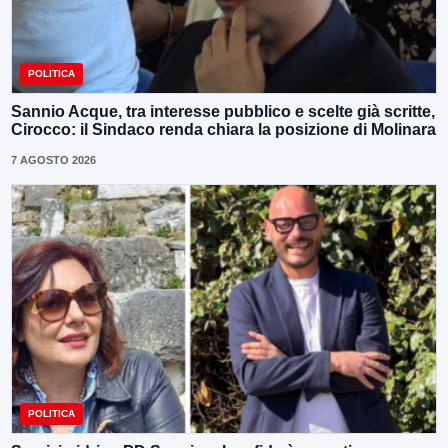
POLITICA
Sannio Acque, tra interesse pubblico e scelte già scritte,
Cirocco: il Sindaco renda chiara la posizione di Molinara
7 AGOSTO 2026
POLITICA