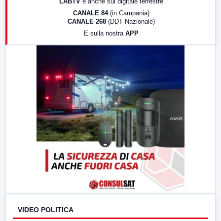
LABTV
e anche sul digitale terrestre
18:30
Di Faccia e di Profilo (repliche)
CANALE 84
(in Campania)
CANALE 268
(DDT Nazionale)
19:30
LabNews (Diretta)
E sulla nostra
APP
21:00
Free Sport
23:00
LabNews (replica)
VIDEO POLITICA