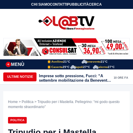
CHI SIAMO
CONTATTI
PUBBLICITÀ
CERCA
Avellino
21°C
Benevento
21°C
MENÙ
+
Caserta
25°C
Napoli
27°C
Salerno
27°C
Imprese sotto pressione, Fucci: “A
ULTIME NOTIZIE
10 ORE FA
settembre mobilitazione da Benevento
e Avellino”
Home
>
Politica
> Tripudio per i Mastella. Pellegrino: “mi godo questo
momento straordinario”
POLITICA
Tripudio per i Mastella.