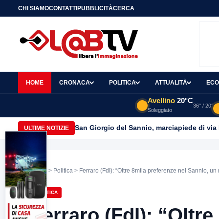
CHI SIAMO
CONTATTI
PUBBLICITÀ
CERCA
HOME
CRONACA
POLITICA
ATTUALITÀ
ECO
Avellino
20°C
36° / 20°
Soleggiato
San Giorgio del Sannio, marciapiede di via
ULTIME NOTIZIE
Home
>
Politica
> Ferraro (FdI): “Oltre 8mila preferenze nel Sannio, u
POLITICA
Ferraro (FdI): “Oltre