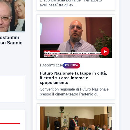
È scontro sulla bontà del “Ferragosto
avellinese” tra gli ex...
ostantini
 su Sannio
▶
3 AGOSTO 2026
POLITICA
Futuro Nazionale fa tappa in città,
iflettori su aree interne e
spopolamento
Convention regionale di Futuro Nazionale
presso il cinema-teatro Partenio di...