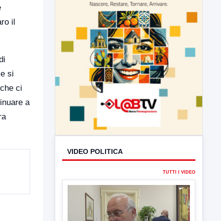
e
ro il
di
e si
 che ci
inuare a
ra
VIDEO POLITICA
TUTTI I VIDEO