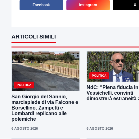
Facebook
Instagram
X
ARTICOLI SIMILI
POLITICA
POLITICA
NdC: “Piena fiducia in
Vessichelli, convinti
San Giorgio del Sannio,
dimostrerà estraneità ai
marciapiede di via Falcone e
Borsellino: Zampetti e
Lombardi replicano alle
polemiche
6 AGOSTO 2026
6 AGOSTO 2026