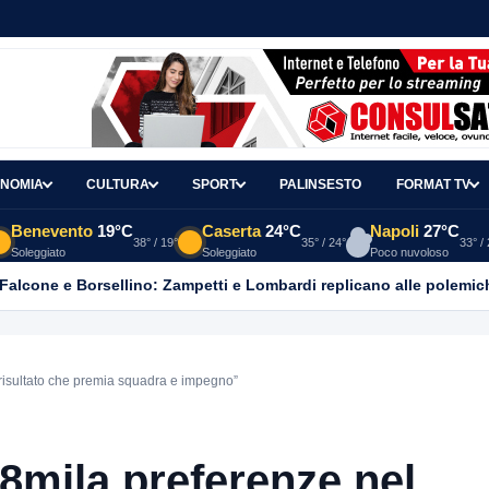
NOMIA
CULTURA
SPORT
PALINSESTO
FORMAT TV
Benevento
19°C
Caserta
24°C
Napoli
27°C
38° / 19°
35° / 24°
33° /
Soleggiato
Soleggiato
Poco nuvoloso
 Falcone e Borsellino: Zampetti e Lombardi replicano alle polemic
n risultato che premia squadra e impegno”
 8mila preferenze nel