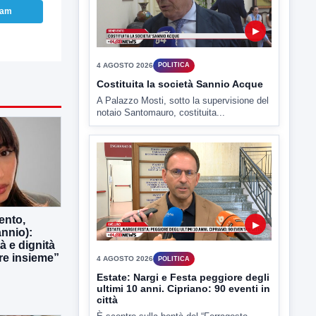
ram
▶
4 AGOSTO 2026
POLITICA
Costituita la società Sannio Acque
A Palazzo Mosti, sotto la supervisione del
notaio Santomauro, costituita...
ento,
▶
nnio):
tà e dignità
e insieme”
4 AGOSTO 2026
POLITICA
Estate: Nargi e Festa peggiore degli
ultimi 10 anni. Cipriano: 90 eventi in
città