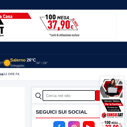
Salerno
26°C
 27°
34° / 26°
Soleggiato
he
12 ORE FA
CERCA
Cerca
SEGUICI SUI SOCIAL
f
◎
▶