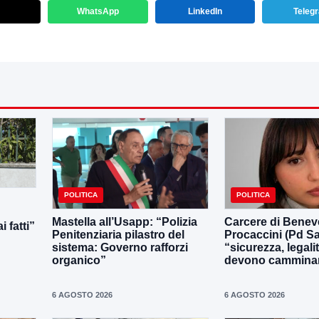
WhatsApp
LinkedIn
Teleg
POLITICA
POLITICA
Mastella all’Usapp: “Polizia
Carcere di Benev
 fatti”
Penitenziaria pilastro del
Procaccini (Pd Sa
sistema: Governo rafforzi
“sicurezza, legali
organico”
devono camminar
6 AGOSTO 2026
6 AGOSTO 2026