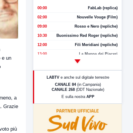
00:00
FabLab (replica)
02:00
Nouvelle Vouge (Film)
09:00
Rosso e Nero (repliche)
10:30
Buonissimo Red Roger (repliche)
12:00
Fili Meridiani (repliche)
n
13:00
La Mappa dei Piaceri
 e un
14:00
LabNews
o
17:00
LabNews (replica)
LABTV
e anche sul digitale terrestre
18:30
Di Faccia e di Profilo (repliche)
CANALE 84
(in Campania)
CANALE 268
(DDT Nazionale)
19:30
LabNews (Diretta)
E sulla nostra
APP
 meno, a
21:00
Free Sport
a. Grazie
23:00
LabNews (replica)
 voto più