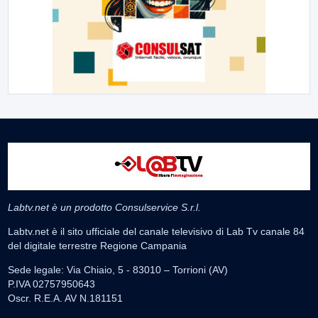
Labtv.net è un prodotto Consulservice S.r.l.
Labtv.net è il sito ufficiale del canale televisivo di Lab Tv canale 84
del digitale terrestre Regione Campania
Sede legale: Via Chiaio, 5 - 83010 – Torrioni (AV)
P.IVA 02757950643
Oscr. R.E.A. AV N.181151