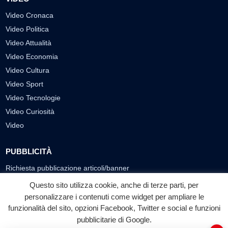
Video Cronaca
Video Politica
Video Attualità
Video Economia
Video Cultura
Video Sport
Video Tecnologie
Video Curiosità
Video
PUBBLICITÀ
Richiesta pubblicazione articoli/banner
Questo sito utilizza cookie, anche di terze parti, per
SEGUICI SUI SOCIAL
personalizzare i contenuti come widget per ampliare le
funzionalità del sito, opzioni Facebook, Twitter e social e funzioni
f
◎
▶
pubblicitarie di Google.
Facebook
Instagram
YouTube