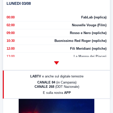
LUNEDI 03/08
00:00
FabLab (replica)
02:00
Nouvelle Vouge (Film)
09:00
Rosso e Nero (repliche)
10:30
Buonissimo Red Roger (repliche)
12:00
Fili Meridiani (repliche)
13:00
La Mappa dei Piaceri
14:00
LabNews
17:00
LabNews (replica)
LABTV
e anche sul digitale terrestre
18:30
Di Faccia e di Profilo (repliche)
CANALE 84
(in Campania)
CANALE 268
(DDT Nazionale)
19:30
LabNews (Diretta)
E sulla nostra
APP
21:00
Free Sport
23:00
LabNews (replica)