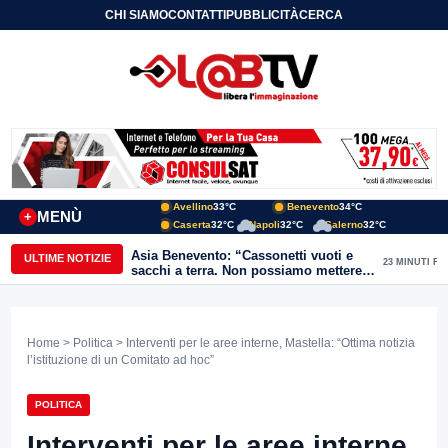
CHI SIAMO
CONTATTI
PUBBLICITÀ
CERCA
Avellino
33°C
Benevento
34°C
MENÙ
+
Caserta
32°C
Napoli
32°C
Salerno
32°C
Asia Benevento: “Cassonetti vuoti e
ULTIME NOTIZIE
23 MINUTI FA
sacchi a terra. Non possiamo mettere
una toppa alla mancanza di rispetto”
Home
>
Politica
> Interventi per le aree interne, Mastella: “Ottima notizia
l’istituzione di un Comitato ad hoc”
POLITICA
Interventi per le aree interne,