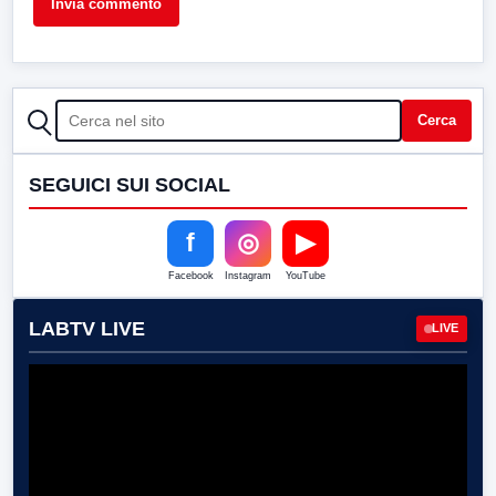
CERCA
Cerca
SEGUICI SUI SOCIAL
f
◎
▶
Facebook
Instagram
YouTube
LABTV LIVE
LIVE