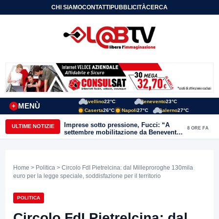
CHI SIAMO
CONTATTI
PUBBLICITÀ
CERCA
Avellino
22°C
Benevento
23°C
MENÙ
+
Caserta
26°C
Napoli
27°C
Salerno
27°C
Imprese sotto pressione, Fucci: “A
ULTIME NOTIZIE
8 ORE FA
settembre mobilitazione da Benevento
e Avellino”
Home
>
Politica
> Circolo FdI Pietrelcina: dal Milleproroghe 130mila
euro per la legge speciale, soddisfazione per il territorio
POLITICA
Circolo FdI Pietrelcina: dal