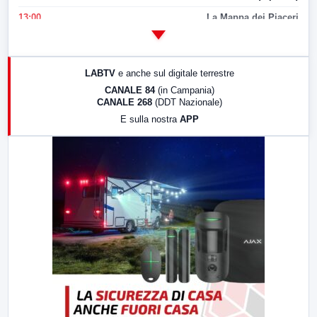
13:00
La Mappa dei Piaceri
14:00
LabNews
17:00
LabNews (replica)
LABTV
e anche sul digitale terrestre
18:30
Di Faccia e di Profilo (repliche)
CANALE 84
(in Campania)
CANALE 268
(DDT Nazionale)
19:30
LabNews (Diretta)
E sulla nostra
APP
21:00
Free Sport
23:00
LabNews (replica)