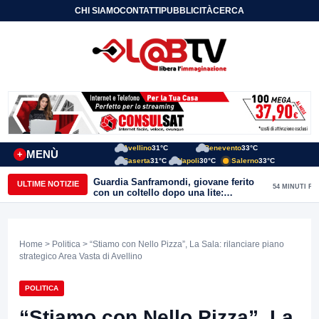
CHI SIAMO
CONTATTI
PUBBLICITÀ
CERCA
Avellino
31°C
Benevento
33°C
MENÙ
+
Caserta
31°C
Napoli
30°C
Salerno
33°C
Guardia Sanframondi, giovane ferito
ULTIME NOTIZIE
54 MINUTI FA
con un coltello dopo una lite:
individuato il presunto autore
Home
>
Politica
> “Stiamo con Nello Pizza”, La Sala: rilanciare piano
strategico Area Vasta di Avellino
POLITICA
“Stiamo con Nello Pizza”, La