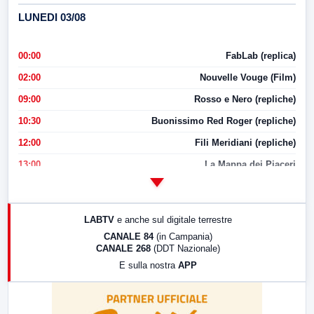
LUNEDI 03/08
00:00
FabLab (replica)
02:00
Nouvelle Vouge (Film)
09:00
Rosso e Nero (repliche)
10:30
Buonissimo Red Roger (repliche)
12:00
Fili Meridiani (repliche)
13:00
La Mappa dei Piaceri
14:00
LabNews
17:00
LabNews (replica)
LABTV
e anche sul digitale terrestre
18:30
Di Faccia e di Profilo (repliche)
CANALE 84
(in Campania)
CANALE 268
(DDT Nazionale)
19:30
LabNews (Diretta)
E sulla nostra
APP
21:00
Free Sport
23:00
LabNews (replica)