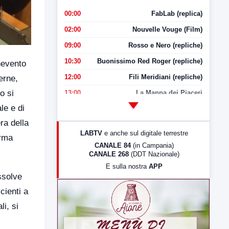
00:00
FabLab (replica)
02:00
Nouvelle Vouge (Film)
09:00
Rosso e Nero (repliche)
10:30
Buonissimo Red Roger (repliche)
enevento
12:00
Fili Meridiani (repliche)
erne,
o si
13:00
La Mappa dei Piaceri
le e di
14:00
LabNews
ra della
17:00
LabNews (replica)
LABTV
e anche sul digitale terrestre
orma
18:30
Di Faccia e di Profilo (repliche)
CANALE 84
(in Campania)
CANALE 268
(DDT Nazionale)
19:30
LabNews (Diretta)
E sulla nostra
APP
21:00
Free Sport
ssolve
23:00
LabNews (replica)
cienti a
li, si