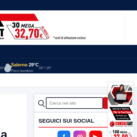
Salerno
29°C
 26°
33° / 25°
Poco nuvoloso
CERCA
Cerca
SEGUICI SUI SOCIAL
 a
f
◎
▶