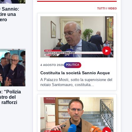
4 AGOSTO 2026
POLITICA
D Sannio:
Costituita la società Sannio Acque
tire una
ero
A Palazzo Mosti, sotto la supervisione del
notaio Santomauro, costituita...
▶
4 AGOSTO 2026
POLITICA
: “Polizia
Estate: Nargi e Festa peggiore degli
stro del
ultimi 10 anni. Cipriano: 90 eventi in
rafforzi
città
È scontro sulla bontà del “Ferragosto
avellinese” tra gli ex...