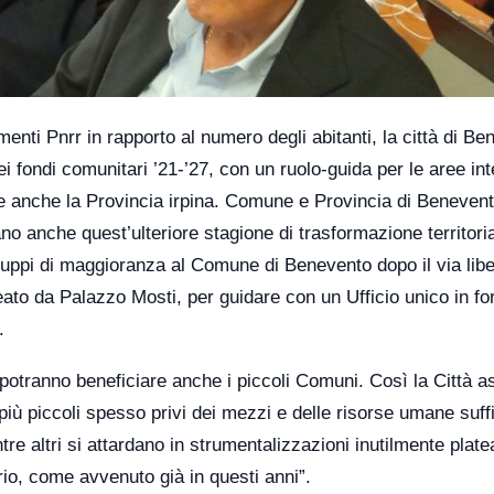
enti Pnrr in rapporto al numero degli abitanti, la città di B
i fondi comunitari ’21-’27, con un ruolo-guida per le aree int
le anche la Provincia irpina. Comune e Provincia di Benevent
o anche quest’ulteriore stagione di trasformazione territoria
gruppi di maggioranza al Comune di Benevento dopo il via libe
deato da Palazzo Mosti, per guidare con un Ufficio unico in f
.
i, potranno beneficiare anche i piccoli Comuni. Così la Città a
 più piccoli spesso privi dei mezzi e delle risorse umane suffi
re altri si attardano in strumentalizzazioni inutilmente platea
torio, come avvenuto già in questi anni”.