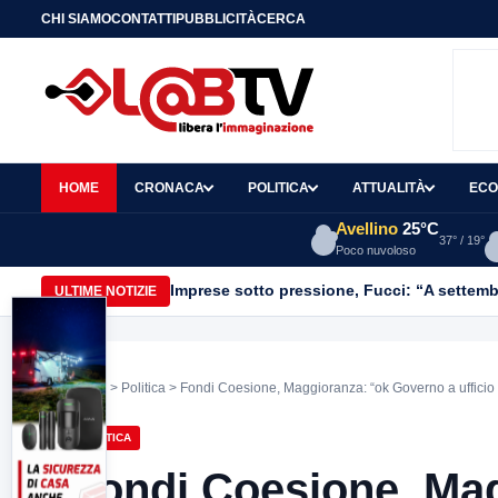
CHI SIAMO
CONTATTI
PUBBLICITÀ
CERCA
HOME
CRONACA
POLITICA
ATTUALITÀ
ECO
Avellino
25°C
37° / 19°
Poco nuvoloso
Imprese sotto pressione, Fucci: “A settemb
ULTIME NOTIZIE
Home
>
Politica
> Fondi Coesione, Maggioranza: “ok Governo a ufficio u
POLITICA
Fondi Coesione, Ma