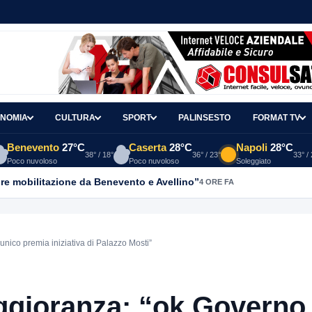
NOMIA
CULTURA
SPORT
PALINSESTO
FORMAT TV
Benevento
27°C
Caserta
28°C
Napoli
28°C
38° / 18°
36° / 23°
33° /
Poco nuvoloso
Poco nuvoloso
Soleggiato
re mobilitazione da Benevento e Avellino”
4 ORE FA
nico premia iniziativa di Palazzo Mosti”
ggioranza: “ok Governo