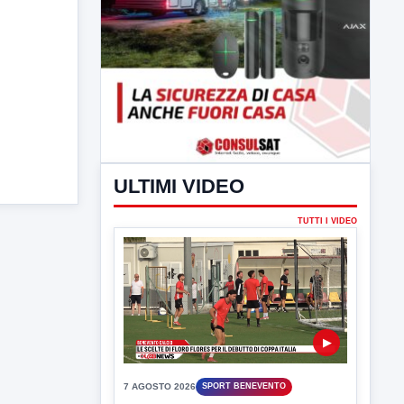
ULTIMI VIDEO
TUTTI I VIDEO
▶
7 AGOSTO 2026
SPORT BENEVENTO
Benevento Calcio: Le scelte di
Floro Flores per il debutto di Coppa
Italia
Il Benevento è pronto al debutto di Coppa
Italia. Scelte...