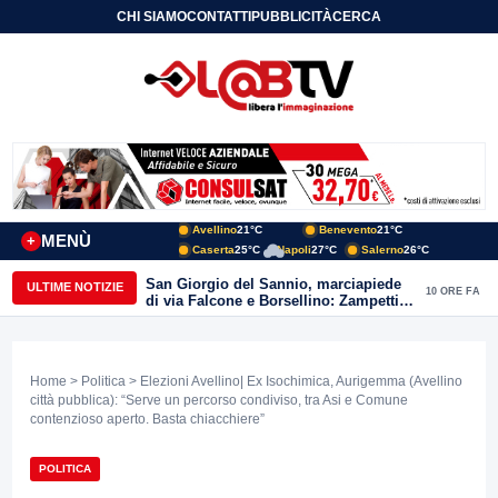
CHI SIAMO
CONTATTI
PUBBLICITÀ
CERCA
Avellino
21°C
Benevento
21°C
MENÙ
+
Caserta
25°C
Napoli
27°C
Salerno
26°C
San Giorgio del Sannio, marciapiede
ULTIME NOTIZIE
10 ORE FA
di via Falcone e Borsellino: Zampetti e
Lombardi replicano alle polemiche
Home
>
Politica
> Elezioni Avellino| Ex Isochimica, Aurigemma (Avellino
città pubblica): “Serve un percorso condiviso, tra Asi e Comune
contenzioso aperto. Basta chiacchiere”
POLITICA