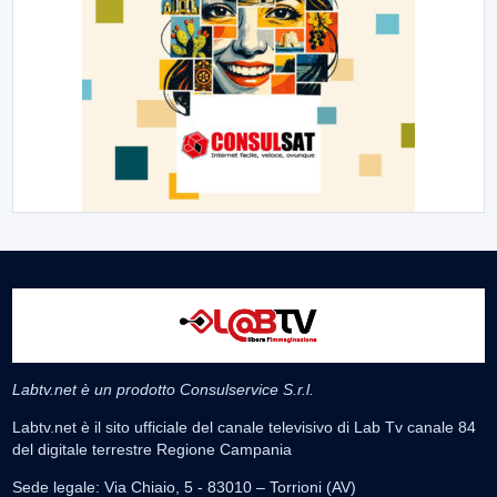
Labtv.net è un prodotto Consulservice S.r.l.
Labtv.net è il sito ufficiale del canale televisivo di Lab Tv canale 84
del digitale terrestre Regione Campania
Sede legale: Via Chiaio, 5 - 83010 – Torrioni (AV)