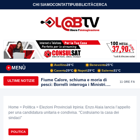
CHI SIAMO
CONTATTI
PUBBLICITÀ
CERCA
Avellino
28°C
Benevento
25°C
MENÙ
+
Caserta
29°C
Napoli
29°C
Salerno
31°C
Fiume Calore, schiuma e moria di
ULTIME NOTIZIE
11 ORE FA
pesci: Borrelli interroga i Ministri.
“Benevento paga l’assenza del
depuratore
Home
>
Politica
> Elezioni Provinciali Irpinia: Enzo Alaia lancia l’appello
per una candidatura unitaria e condivisa. “Costruiamo la casa dei
sindaci”
POLITICA