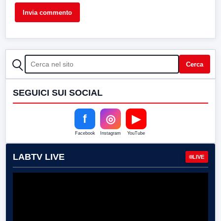
CERCA
Cerca
SEGUICI SUI SOCIAL
f
◎
▶
Facebook
Instagram
YouTube
LABTV LIVE
LIVE