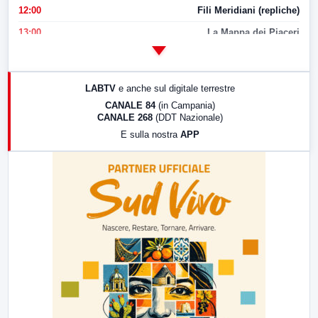
12:00
Fili Meridiani (repliche)
13:00
La Mappa dei Piaceri
14:00
LabNews
17:00
LabNews (replica)
LABTV
e anche sul digitale terrestre
18:30
Di Faccia e di Profilo (repliche)
CANALE 84
(in Campania)
CANALE 268
(DDT Nazionale)
19:30
LabNews (Diretta)
E sulla nostra
APP
21:00
Free Sport
23:00
LabNews (replica)