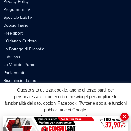
Privacy Policy
Programmi TV
Speciale LabTv
Doppio Taglio
Free sport
L’Orlando Curioso
La Bottega di Filosofia
Labnews
Le Voci del Parco
Parliamo di…
Ricomincio da me
Questo sito utilizza cookie, anche di terze parti, per
SEZIONI
personalizzare i contenuti come widget per ampliare le
funzionalità del sito, opzioni Facebook, Twitter e social e funzioni
Cronaca
pubblicitarie di Google.
Politica
×
Chiudendo questo banner, scorrendo questa pagina o cliccando
Attualità
su qualunque suo elemento acconsenti all'uso dei cookie.
Cultura