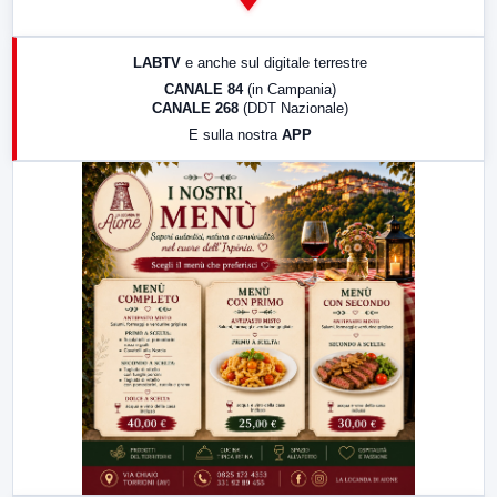
14:00
LabNews
17:00
LabNews (replica)
LABTV
e anche sul digitale terrestre
18:30
Di Faccia e di Profilo (repliche)
CANALE 84
(in Campania)
CANALE 268
(DDT Nazionale)
19:30
LabNews (Diretta)
E sulla nostra
APP
21:00
Free Sport
23:00
LabNews (replica)