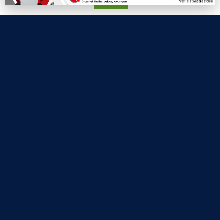
Accetta
Economia
Sport
Eventi
VIDEO
Video Cronaca
Video Politica
Video Attualità
Video Economia
Video Cultura
Video Sport
Video Tecnologie
Video Curiosità
Video
PUBBLICITÀ