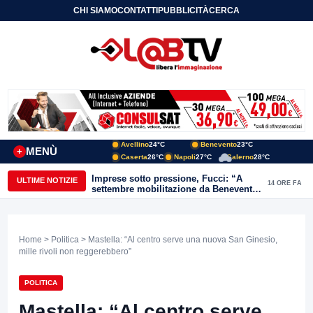
CHI SIAMO
CONTATTI
PUBBLICITÀ
CERCA
Avellino
24°C
Benevento
23°C
MENÙ
+
Caserta
26°C
Napoli
27°C
Salerno
28°C
Imprese sotto pressione, Fucci: “A
ULTIME NOTIZIE
14 ORE FA
settembre mobilitazione da Benevento
e Avellino”
Home
>
Politica
> Mastella: “Al centro serve una nuova San Ginesio,
mille rivoli non reggerebbero”
POLITICA
Mastella: “Al centro serve