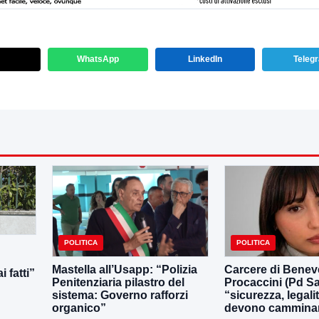
WhatsApp
LinkedIn
Teleg
POLITICA
POLITICA
Mastella all’Usapp: “Polizia
Carcere di Benev
 fatti”
Penitenziaria pilastro del
Procaccini (Pd Sa
sistema: Governo rafforzi
“sicurezza, legali
organico”
devono camminar