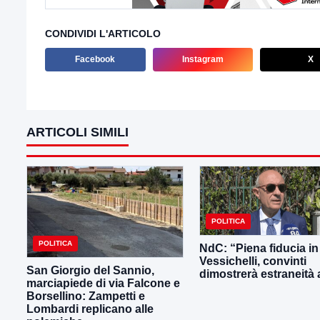
CONDIVIDI L'ARTICOLO
Facebook
Instagram
X
ARTICOLI SIMILI
POLITICA
POLITICA
NdC: “Piena fiducia in
Vessichelli, convinti
San Giorgio del Sannio,
dimostrerà estraneità ai
marciapiede di via Falcone e
Borsellino: Zampetti e
Lombardi replicano alle