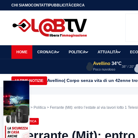
CHI SIAMO
CONTATTI
PUBBLICITÀ
CERCA
HOME
CRONACA
POLITICA
ATTUALITÀ
ECO
Avellino
34°C
38° / 20°
Poco nuvoloso
Mastella: “Ho subito una scarica d’odio inc
ULTIME NOTIZIE
Home
>
Politica
> Ferrante (Mit): entro l’estate al via lavori lotto 1 Teles
POLITICA
Ferrante (Mit): entro 