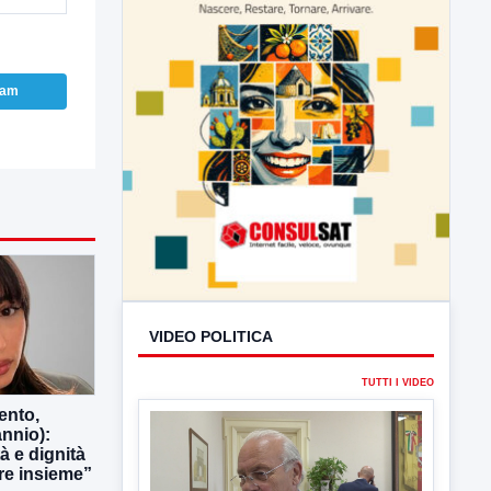
ram
VIDEO POLITICA
TUTTI I VIDEO
ento,
nnio):
tà e dignità
e insieme”