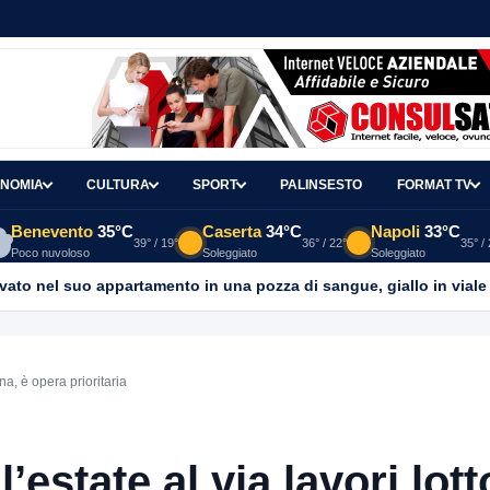
NOMIA
CULTURA
SPORT
PALINSESTO
FORMAT TV
Benevento
35°C
Caserta
34°C
Napoli
33°C
39° / 19°
36° / 22°
35° /
Poco nuvoloso
Soleggiato
Soleggiato
redibile: ho famiglia a due passi dal Calore”
32 MINUTI FA
ina, è opera prioritaria
l’estate al via lavori lott