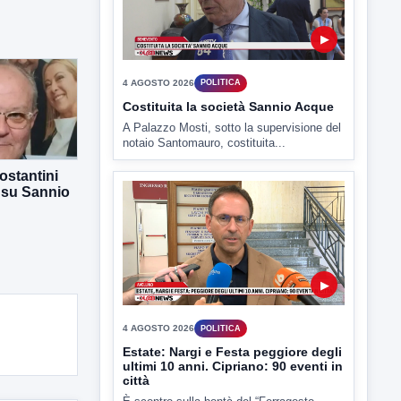
▶
4 AGOSTO 2026
POLITICA
Costituita la società Sannio Acque
A Palazzo Mosti, sotto la supervisione del
notaio Santomauro, costituita...
ostantini
 su Sannio
▶
4 AGOSTO 2026
POLITICA
Estate: Nargi e Festa peggiore degli
ultimi 10 anni. Cipriano: 90 eventi in
città