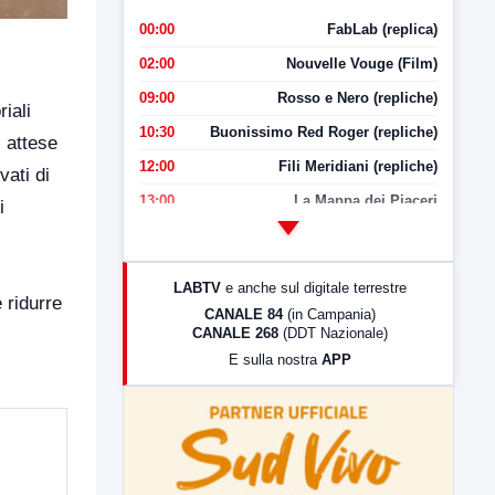
00:00
FabLab (replica)
02:00
Nouvelle Vouge (Film)
09:00
Rosso e Nero (repliche)
iali
10:30
Buonissimo Red Roger (repliche)
i attese
12:00
Fili Meridiani (repliche)
vati di
13:00
La Mappa dei Piaceri
i
14:00
LabNews
17:00
LabNews (replica)
LABTV
e anche sul digitale terrestre
 ridurre
18:30
Di Faccia e di Profilo (repliche)
CANALE 84
(in Campania)
CANALE 268
(DDT Nazionale)
19:30
LabNews (Diretta)
E sulla nostra
APP
21:00
Free Sport
23:00
LabNews (replica)