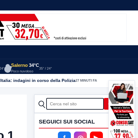
Salerno
34°C
 24°
35° / 24°
Poco nuvoloso
CERCA
Cerca
SEGUICI SUI SOCIAL
o 1
f
◎
▶