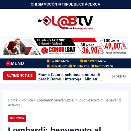
CHI SIAMO
CONTATTI
PUBBLICITÀ
CERCA
Avellino
23°C
Benevento
21°C
MENÙ
+
Caserta
26°C
Napoli
27°C
Salerno
28°C
Fiume Calore, schiuma e moria di
ULTIME NOTIZIE
10 ORE FA
pesci: Borrelli interroga i Ministri.
“Benevento paga l’assenza del
depuratore
Home
>
Politica
> Lombardi: benvenuto al nuovo Vescovo di Benevento
Autuoro
POLITICA
Lombardi: benvenuto al