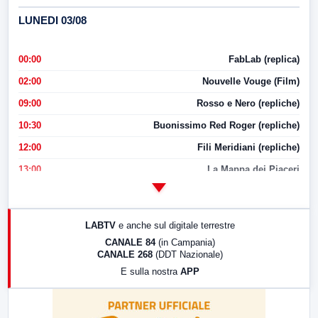
LUNEDI 03/08
00:00
FabLab (replica)
02:00
Nouvelle Vouge (Film)
09:00
Rosso e Nero (repliche)
10:30
Buonissimo Red Roger (repliche)
12:00
Fili Meridiani (repliche)
13:00
La Mappa dei Piaceri
14:00
LabNews
17:00
LabNews (replica)
LABTV
e anche sul digitale terrestre
18:30
Di Faccia e di Profilo (repliche)
CANALE 84
(in Campania)
CANALE 268
(DDT Nazionale)
19:30
LabNews (Diretta)
E sulla nostra
APP
21:00
Free Sport
23:00
LabNews (replica)