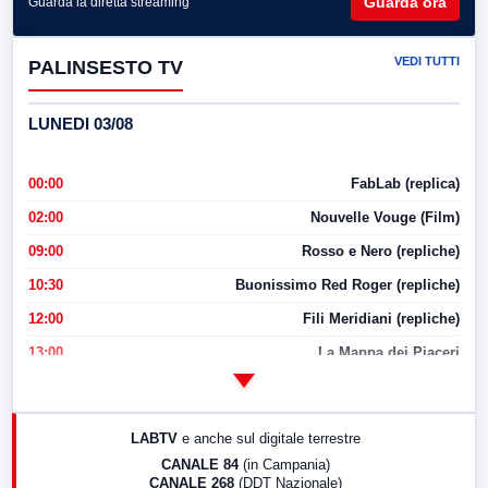
Guarda ora
Guarda la diretta streaming
VEDI TUTTI
PALINSESTO TV
LUNEDI 03/08
00:00
FabLab (replica)
02:00
Nouvelle Vouge (Film)
09:00
Rosso e Nero (repliche)
10:30
Buonissimo Red Roger (repliche)
12:00
Fili Meridiani (repliche)
13:00
La Mappa dei Piaceri
14:00
LabNews
17:00
LabNews (replica)
LABTV
e anche sul digitale terrestre
18:30
Di Faccia e di Profilo (repliche)
CANALE 84
(in Campania)
CANALE 268
(DDT Nazionale)
19:30
LabNews (Diretta)