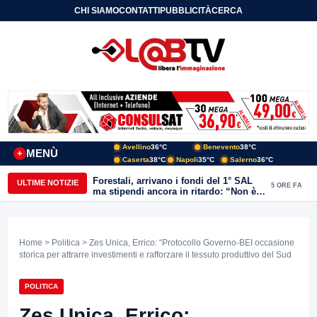
CHI SIAMO
CONTATTI
PUBBLICITÀ
CERCA
Avellino
36°C
Benevento
38°C
MENÙ
+
Caserta
38°C
Napoli
35°C
Salerno
36°C
Forestali, arrivano i fondi del 1° SAL
ULTIME NOTIZIE
5 ORE FA
ma stipendi ancora in ritardo: “Non è
più sostenibile”
Home
>
Politica
> Zes Unica, Errico: “Protocollo Governo-BEI occasione
storica per attrarre investimenti e rafforzare il tessuto produttivo del Sud
POLITICA
Zes Unica, Errico: