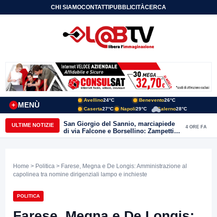
CHI SIAMO
CONTATTI
PUBBLICITÀ
CERCA
Avellino
24°C
Benevento
26°C
MENÙ
+
Caserta
27°C
Napoli
29°C
Salerno
28°C
San Giorgio del Sannio, marciapiede
ULTIME NOTIZIE
4 ORE FA
di via Falcone e Borsellino: Zampetti e
Lombardi replicano alle polemiche
Home
>
Politica
> Farese, Megna e De Longis: Amministrazione al
capolinea tra nomine dirigenziali lampo e inchieste
POLITICA
Farese, Megna e De Longis: