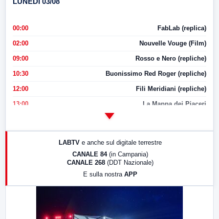
LUNEDI 03/08
00:00
FabLab (replica)
02:00
Nouvelle Vouge (Film)
09:00
Rosso e Nero (repliche)
10:30
Buonissimo Red Roger (repliche)
12:00
Fili Meridiani (repliche)
13:00
La Mappa dei Piaceri
14:00
LabNews
17:00
LabNews (replica)
LABTV
e anche sul digitale terrestre
18:30
Di Faccia e di Profilo (repliche)
CANALE 84
(in Campania)
CANALE 268
(DDT Nazionale)
19:30
LabNews (Diretta)
E sulla nostra
APP
21:00
Free Sport
23:00
LabNews (replica)