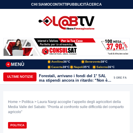
CHI SIAMO
CONTATTI
PUBBLICITÀ
CERCA
Avellino
36°C
Benevento
38°C
MENÙ
+
Caserta
38°C
Napoli
35°C
Salerno
36°C
Forestali, arrivano i fondi del 1° SAL
ULTIME NOTIZIE
5 ORE FA
ma stipendi ancora in ritardo: “Non è
più sostenibile”
Home
>
Politica
> Laura Nargi accoglie l’appello degli agricoltori della
Media Valle del Sabato: “Pronta al confronto sulle difficoltà del comparto
agricolo”
POLITICA