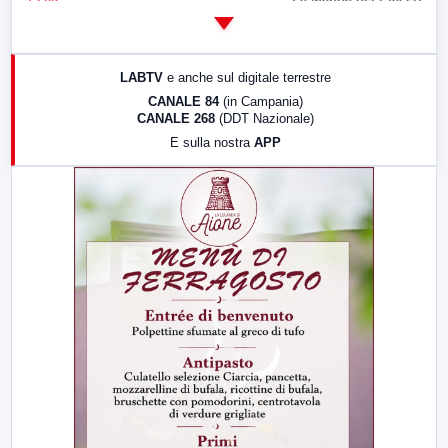
14:00
LabNews
17:00
LabNews (replica)
LABTV
e anche sul digitale terrestre
18:30
Di Faccia e di Profilo (repliche)
CANALE 84
(in Campania)
CANALE 268
(DDT Nazionale)
19:30
LabNews (Diretta)
E sulla nostra
APP
21:00
Free Sport
23:00
LabNews (replica)