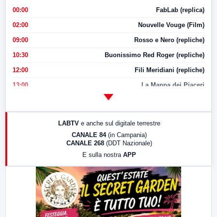
00:00
FabLab (replica)
02:00
Nouvelle Vouge (Film)
09:00
Rosso e Nero (repliche)
10:30
Buonissimo Red Roger (repliche)
12:00
Fili Meridiani (repliche)
13:00
La Mappa dei Piaceri
14:00
LabNews
17:00
LabNews (replica)
LABTV
e anche sul digitale terrestre
18:30
Di Faccia e di Profilo (repliche)
CANALE 84
(in Campania)
CANALE 268
(DDT Nazionale)
19:30
LabNews (Diretta)
E sulla nostra
APP
21:00
Free Sport
23:00
LabNews (replica)