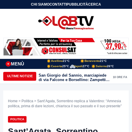
CHI SIAMO
CONTATTI
PUBBLICITÀ
CERCA
Avellino
21°C
Benevento
21°C
MENÙ
+
Caserta
25°C
Napoli
27°C
Salerno
26°C
San Giorgio del Sannio, marciapiede
ULTIME NOTIZIE
10 ORE FA
di via Falcone e Borsellino: Zampetti e
Lombardi replicano alle polemiche
Home
>
Politica
> Sant’Agata, Sorrentino replica a Valentino: “Amnesia
politica, prima di dare lezioni, chiarisca il suo passato e il suo presente”
POLITICA
Sant’Agata, Sorrentino