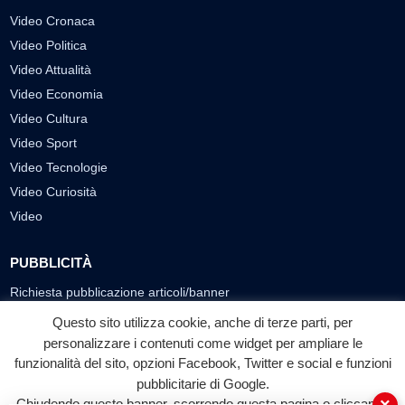
Video Cronaca
Video Politica
Video Attualità
Video Economia
Video Cultura
Video Sport
Video Tecnologie
Video Curiosità
Video
PUBBLICITÀ
Richiesta pubblicazione articoli/banner
Questo sito utilizza cookie, anche di terze parti, per
SEGUICI SUI SOCIAL
personalizzare i contenuti come widget per ampliare le
funzionalità del sito, opzioni Facebook, Twitter e social e funzioni
f
◎
▶
pubblicitarie di Google.
Facebook
Instagram
YouTube
Chiudendo questo banner, scorrendo questa pagina o cliccando