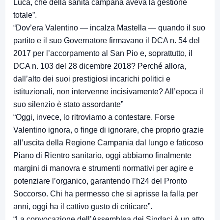
Luca, che della sanità campana aveva la gestione
totale”.
“Dov’era Valentino — incalza Mastella — quando il suo
partito e il suo Governatore firmavano il DCA n. 54 del
2017 per l’accorpamento al San Pio e, soprattutto, il
DCA n. 103 del 28 dicembre 2018? Perché allora,
dall’alto dei suoi prestigiosi incarichi politici e
istituzionali, non intervenne incisivamente? All’epoca il
suo silenzio è stato assordante”
“Oggi, invece, lo ritroviamo a contestare. Forse
Valentino ignora, o finge di ignorare, che proprio grazie
all’uscita della Regione Campania dal lungo e faticoso
Piano di Rientro sanitario, oggi abbiamo finalmente
margini di manovra e strumenti normativi per agire e
potenziare l’organico, garantendo l’h24 del Pronto
Soccorso. Chi ha permesso che si aprisse la falla per
anni, oggi ha il cattivo gusto di criticare”.
“La convocazione dell’Assemblea dei Sindaci è un atto