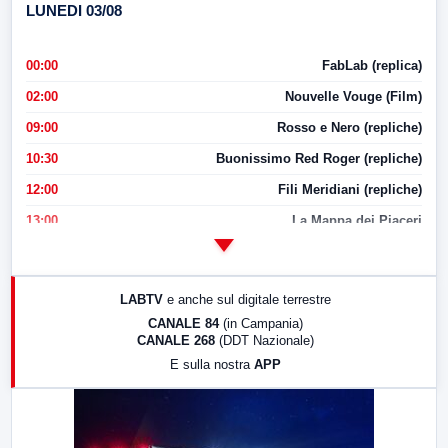
LUNEDI 03/08
00:00
FabLab (replica)
02:00
Nouvelle Vouge (Film)
09:00
Rosso e Nero (repliche)
10:30
Buonissimo Red Roger (repliche)
12:00
Fili Meridiani (repliche)
13:00
La Mappa dei Piaceri
14:00
LabNews
17:00
LabNews (replica)
LABTV
e anche sul digitale terrestre
18:30
Di Faccia e di Profilo (repliche)
CANALE 84
(in Campania)
CANALE 268
(DDT Nazionale)
19:30
LabNews (Diretta)
E sulla nostra
APP
21:00
Free Sport
23:00
LabNews (replica)