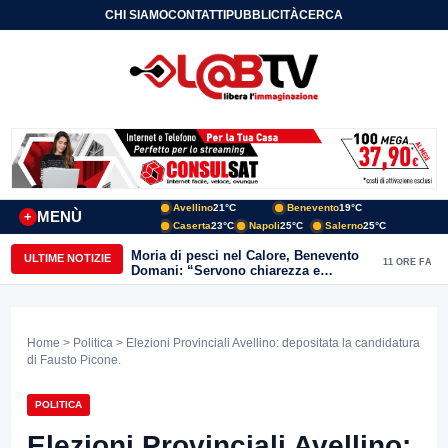
CHI SIAMO
CONTATTI
PUBBLICITÀ
CERCA
Avellino
21°C
Benevento
19°C
MENÙ
+
Caserta
23°C
Napoli
25°C
Salerno
25°C
Moria di pesci nel Calore, Benevento
ULTIME NOTIZIE
11 ORE FA
Domani: “Servono chiarezza e
approfondimenti sulla gestione
ambientale”
Home
>
Politica
> Elezioni Provinciali Avellino: depositata la candidatura
di Fausto Picone.
POLITICA
Elezioni Provinciali Avellino: