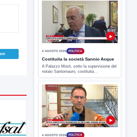
4 AGOSTO 2026
POLITICA
Costituita la società Sannio Acque
A Palazzo Mosti, sotto la supervisione del
notaio Santomauro, costituita...
ram
▶
4 AGOSTO 2026
POLITICA
Estate: Nargi e Festa peggiore degli
ultimi 10 anni. Cipriano: 90 eventi in
città
È scontro sulla bontà del “Ferragosto
avellinese” tra gli ex...