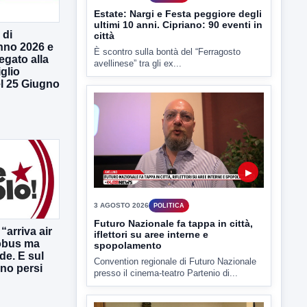
 di
nno 2026 e
legato alla
▶
glio
l 25 Giugno
3 AGOSTO 2026
POLITICA
Futuro Nazionale fa tappa in città,
iflettori su aree interne e
spopolamento
Convention regionale di Futuro Nazionale
presso il cinema-teatro Partenio di...
“arriva air
obus ma
de. E sul
ono persi
▶