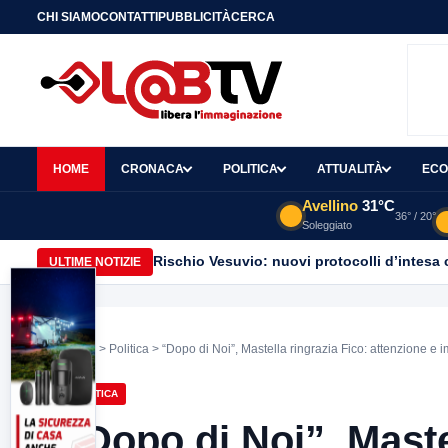
CHI SIAMO
CONTATTI
PUBBLICITÀ
CERCA
HOME
CRONACA
POLITICA
ATTUALITÀ
ECO
Avellino
31°C
36° / 20°
Soleggiato
Rischio Vesuvio: nuovi protocolli d’intesa 
ULTIME NOTIZIE
Home
>
Politica
> “Dopo di Noi”, Mastella ringrazia Fico: attenzione e im
POLITICA
“Dopo di Noi”, Maste