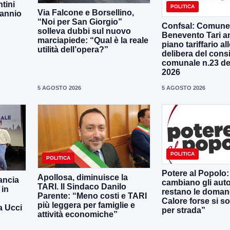
tini
POLITICA
Via Falcone e Borsellino,
Sannio
“Noi per San Giorgio”
Confsal: Comune
solleva dubbi sul nuovo
Benevento Tari a
marciapiede: “Qual è la reale
piano tariffario al
utilità dell’opera?”
delibera del consi
comunale n.23 de
2026
5 AGOSTO 2026
5 AGOSTO 2026
POLITICA
POLITICA
Potere al Popolo: 
Apollosa, diminuisce la
lancia
cambiano gli aut
TARI. Il Sindaco Danilo
 in
restano le doman
Parente: “Meno costi e TARI
Calore forse si s
più leggera per famiglie e
a Ucci
per strada”
attività economiche”