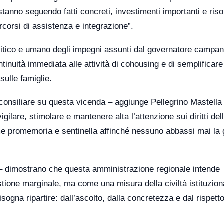
stanno seguendo fatti concreti, investimenti importanti e ris
ercorsi di assistenza e integrazione”.
 politico e umano degli impegni assunti dal governatore campan
ntinuità immediata alle attività di cohousing e di semplificare
ulle famiglie.
consiliare su questa vicenda – aggiunge Pellegrino Mastella
igilare, stimolare e mantenere alta l’attenzione sui diritti del
ome promemoria e sentinella affinché nessuno abbassi mai la 
 – dimostrano che questa amministrazione regionale intende
stione marginale, ma come una misura della civiltà istituzion
isogna ripartire: dall’ascolto, dalla concretezza e dal rispetto