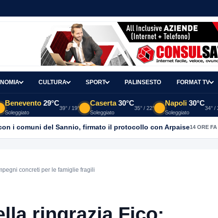
NOMIA
CULTURA
SPORT
PALINSESTO
FORMAT TV
Benevento
29°C
Caserta
30°C
Napoli
30°C
39° / 19°
35° / 22°
34° /
Soleggiato
Soleggiato
Soleggiato
con i comuni del Sannio, firmato il protocollo con Arpaise
14 ORE FA
pegni concreti per le famiglie fragili
lla ringrazia Fico: