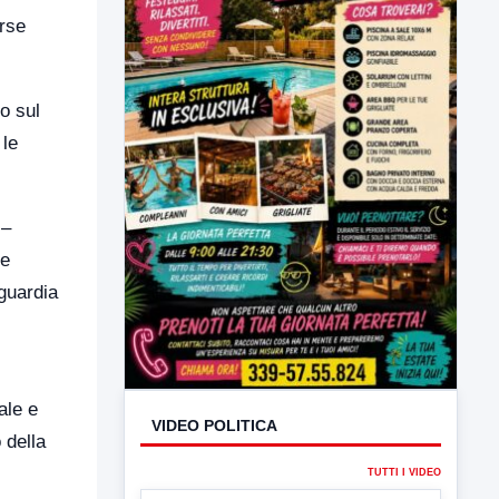
orse
o sul
 le
 –
le
VIDEO POLITICA
guardia
TUTTI I VIDEO
ale e
 della
▶