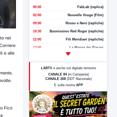
00:00
FabLab (replica)
02:00
Nouvelle Vouge (Film)
09:00
Rosso e Nero (repliche)
10:30
Buonissimo Red Roger (repliche)
to nei
12:00
Fili Meridiani (repliche)
 Corriere
13:00
La Mappa dei Piaceri
i e alle
14:00
LabNews
17:00
LabNews (replica)
LABTV
e anche sul digitale terrestre
18:30
Di Faccia e di Profilo (repliche)
amente,
CANALE 84
(in Campania)
CANALE 268
(DDT Nazionale)
19:30
LabNews (Diretta)
nvolte.
E sulla nostra
APP
21:00
Free Sport
23:00
LabNews (replica)
to Fico
te