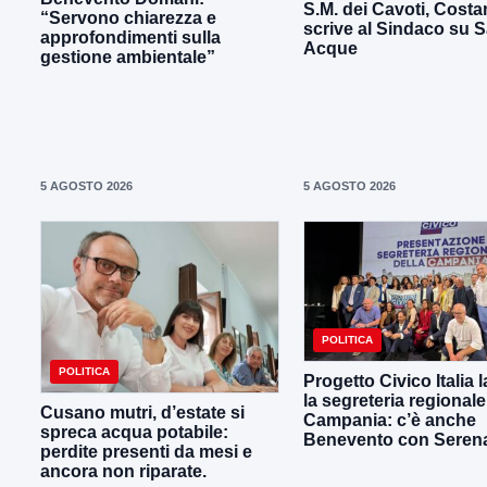
S.M. dei Cavoti, Costan
“Servono chiarezza e
scrive al Sindaco su 
approfondimenti sulla
Acque
gestione ambientale”
5 AGOSTO 2026
5 AGOSTO 2026
POLITICA
POLITICA
Progetto Civico Italia 
la segreteria regionale
Cusano mutri, d’estate si
Campania: c’è anche
spreca acqua potabile:
Benevento con Seren
perdite presenti da mesi e
ancora non riparate.