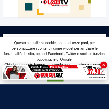
Questo sito utilizza cookie, anche di terze parti, per
personalizzare i contenuti come widget per ampliare le
funzionalità del sito, opzioni Facebook, Twitter e social e funzioni
Labtv.net è un prodotto Consulservice S.r.l.
pubblicitarie di Google.
×
Chiudendo questo banner, scorrendo questa pagina o cliccando
Labtv.net è il sito ufficiale del canale televisivo di Lab Tv canale 84
del digitale terrestre Regione Campania
su qualunque suo elemento acconsenti all'uso dei cookie.
Accetta
Sede legale: Via Chiaio, 5 - 83010 – Torrioni (AV)
P.IVA 02757950643
Oscr. R.E.A. AV N.181151
Editore: Consulservice S.r.l.
Testata giornalistica Reg. Trib. di Benevento
n. 244 del 26.02.2015