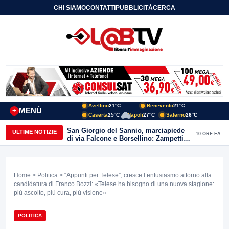
CHI SIAMO
CONTATTI
PUBBLICITÀ
CERCA
Avellino
21°C
Benevento
21°C
MENÙ
+
Caserta
25°C
Napoli
27°C
Salerno
26°C
San Giorgio del Sannio, marciapiede
ULTIME NOTIZIE
10 ORE FA
di via Falcone e Borsellino: Zampetti e
Lombardi replicano alle polemiche
Home
>
Politica
> “Appunti per Telese”, cresce l’entusiasmo attorno alla
candidatura di Franco Bozzi: «Telese ha bisogno di una nuova stagione:
più ascolto, più cura, più visione»
POLITICA